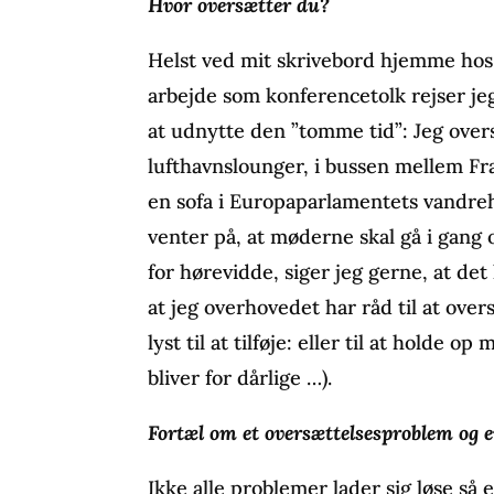
Hvor oversætter du?
Helst ved mit skrivebord hjemme hos 
arbejde som konferencetolk rejser jeg
at udnytte den ”tomme tid”: Jeg oversæ
lufthavnslounger, i bussen mellem Fr
en sofa i Europaparlamentets vandreha
venter på, at møderne skal gå i gang 
for hørevidde, siger jeg gerne, at de
at jeg overhovedet har råd til at over
lyst til at tilføje: eller til at holde 
bliver for dårlige …).
Fortæl om et oversættelsesproblem og e
Ikke alle problemer lader sig løse så 