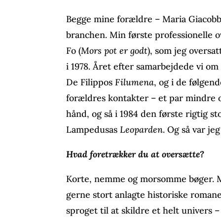
Begge mine forældre – Maria Giacobbe
branchen. Min første professionelle o
Fo (
Mors pot er godt
), som jeg overs
i 1978. Året efter samarbejdede vi om
De Filippos
Filumena
, og i de følgen
forældres kontakter – et par mindre
hånd, og så i 1984 den første rigtig 
Lampedusas
Leoparden
. Og så var jeg
Hvad foretrækker du at oversætte?
Korte, nemme og morsomme bøger. M
gerne stort anlagte historiske romane
sproget til at skildre et helt univers