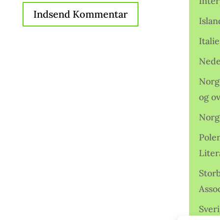
Inter
Isla
Ital
Nede
Norge
og o
Norg
Pole
Lite
Storb
Assoc
Sveri