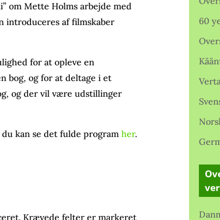
Over
i” om Mette Holms arbejde med
60 ye
 introduceres af filmskaber
Over
Kään
lighed for at opleve en
en bog, og for at deltage i
et
Verta
, og der vil være udstillinger
Sven
Nors
og du kan se det fulde program
her
.
Germ
Ove
ve
Danm
ceret.
Krævede felter er markeret