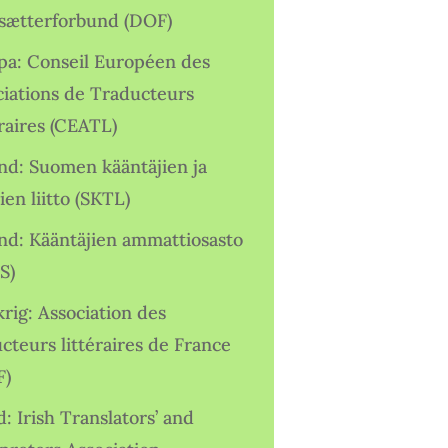
sætterforbund (DOF)
pa: Conseil Européen des
ciations de Traducteurs
raires (CEATL)
and: Suomen kääntäjien ja
ien liitto (SKTL)
and: Kääntäjien ammattiosasto
S)
rig: Association des
cteurs littéraires de France
F)
d: Irish Translators’ and