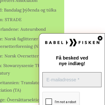
preters Association
nd: Bandalag þýðenda og túlka
ien: STRADE
rlandene: Auteursbond
: Norsk faglitterær forfatter-
versetterforening (NFFO)
e: Norsk Oversetterforening
Få besked ved
nye indlæg!
n: Stowarzyszenie Tłumaczy
ratury
ritannien: Translators
iation (TA)
ge: Översättarsektionen (Ö.)