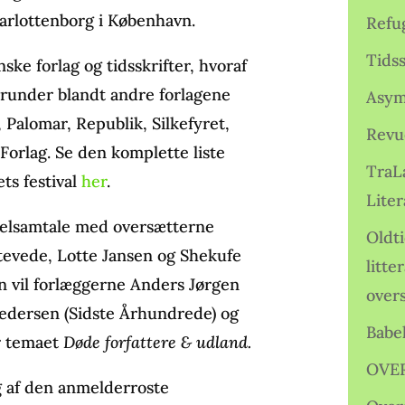
rlottenborg i København.
Refu
Tids
ske forlag og tidsskrifter, hvoraf
erunder blandt andre forlagene
Asym
, Palomar, Republik, Silkefyret,
Revu
Forlag. Se den komplette liste
TraL
ts festival
her
.
Liter
nelsamtale med oversætterne
Oldt
tevede, Lotte Jansen og Shekufe
litte
n vil forlæggerne Anders Jørgen
over
edersen (Sidste Århundrede) og
Babe
er temaet
Døde forfattere & udland.
OVE
g af den anmelderroste