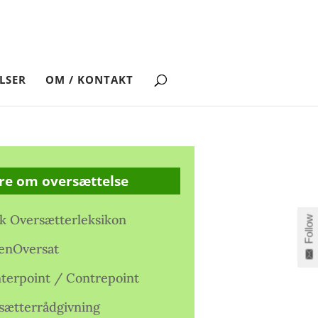
LSER
OM / KONTAKT
re om oversættelse
k Oversætterleksikon
Follow
enOversat
terpoint / Contrepoint
sætterrådgivning