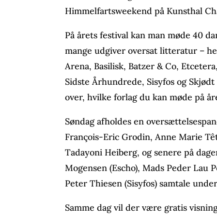
Himmelfartsweekend på Kunsthal Cha
På årets festival kan man møde 40 dan
mange udgiver oversat litteratur – h
Arena, Basilisk, Batzer & Co, Etcetera
Sidste Århundrede, Sisyfos og Skjødt 
over, hvilke forlag du kan møde på åre
Søndag afholdes en oversættelsespa
François-Eric Grodin, Anne Marie Tê
Tadayoni Heiberg, og senere på dage
Mogensen (Escho), Mads Peder Lau P
Peter Thiesen (Sisyfos) samtale und
Samme dag vil der være gratis visnin