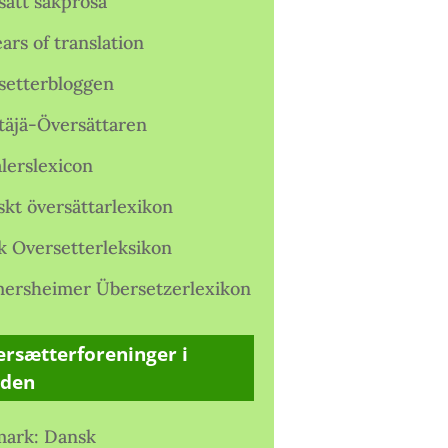
satt sakprosa
ars of translation
setterbloggen
täjä-Översättaren
lerslexicon
skt översättarlexikon
k Oversetterleksikon
ersheimer Übersetzerlexikon
rsætterforeninger i
rden
ark: Dansk