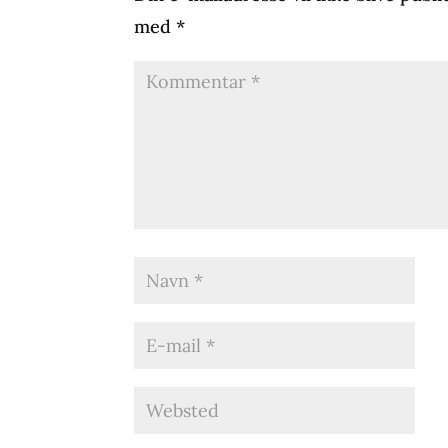
med
*