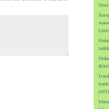
Over
Euro
Asso
Litté
Finl
tulkk
Finl
(KAO
Frank
tradu
(ATL
Irlan