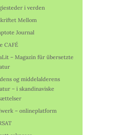
giesteder i verden
skriftet Mellom
ptote Journal
e CAFÉ
aLit – Magazin für übersetzte
atur
idens og middelalderens
ratur – i skandinaviske
sættelser
lwerk – onlineplatform
RSAT