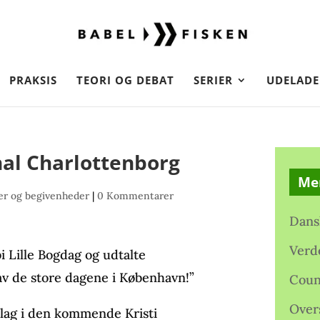
PRAKSIS
TEORI OG DEBAT
SERIER
UDELADE
hal Charlottenborg
Me
r og begivenheder
|
0 Kommentarer
Dans
Verd
i Lille Bogdag og udtalte
 av de store dagene i København!”
Coun
Over
orlag i den kommende Kristi