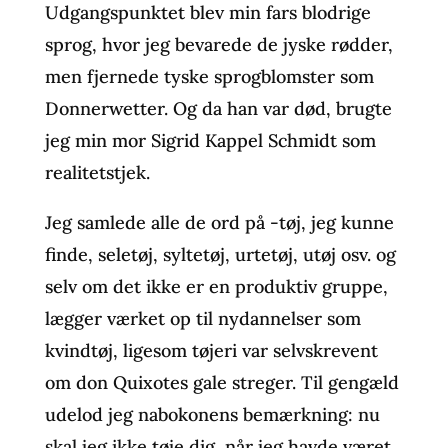
Udgangspunktet blev min fars blodrige
sprog, hvor jeg bevarede de jyske rødder,
men fjernede tyske sprogblomster som
Donnerwetter. Og da han var død, brugte
jeg min mor Sigrid Kappel Schmidt som
realitetstjek.
Jeg samlede alle de ord på -tøj, jeg kunne
finde, seletøj, syltetøj, urtetøj, utøj osv. og
selv om det ikke er en produktiv gruppe,
lægger værket op til nydannelser som
kvindtøj, ligesom tøjeri var selvskrevent
om don Quixotes gale streger. Til gengæld
udelod jeg nabokonens bemærkning: nu
skal jeg ikke tøje dig, når jeg havde været