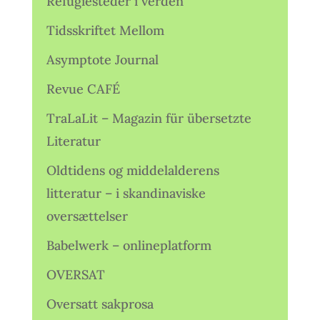
Refugiesteder i verden
Tidsskriftet Mellom
Asymptote Journal
Revue CAFÉ
TraLaLit – Magazin für übersetzte
Literatur
Oldtidens og middelalderens
litteratur – i skandinaviske
oversættelser
Babelwerk – onlineplatform
OVERSAT
Oversatt sakprosa