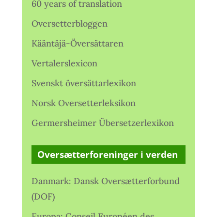
60 years of translation
Oversetterbloggen
Kääntäjä-Översättaren
Vertalerslexicon
Svenskt översättarlexikon
Norsk Oversetterleksikon
Germersheimer Übersetzerlexikon
Oversætterforeninger i verden
Danmark: Dansk Oversætterforbund
(DOF)
Europa: Conseil Européen des