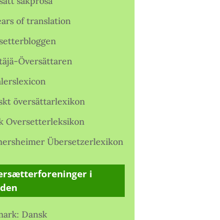
satt sakprosa
ars of translation
setterbloggen
täjä-Översättaren
lerslexicon
skt översättarlexikon
k Oversetterleksikon
ersheimer Übersetzerlexikon
rsætterforeninger i
rden
ark: Dansk