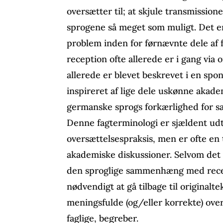
oversætter til; at skjule transmissio
sprogene så meget som muligt. Det er 
problem inden for førnævnte dele af f
reception ofte allerede er i gang via 
allerede er blevet beskrevet i en spo
inspireret af lige dele uskønne akade
germanske sprogs forkærlighed for s
Denne fagterminologi er sjældent udt
oversættelsespraksis, men er ofte en t
akademiske diskussioner. Selvom det 
den sproglige sammenhæng med recep
nødvendigt at gå tilbage til originalt
meningsfulde (og/eller korrekte) over
faglige, begreber.