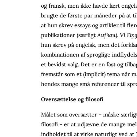
og fransk, men ikke havde lært engel
brugte de første par måneder på at t
at hun skrev essays og artikler til fl
publikationer (særligt
Aufbau
).
Vi Fly
hun skrev på engelsk, men det forkla
kombinationen af sproglige indflydelse
et bevidst valg. Det er en fast og til
fremstår som et (implicit) tema når m
hendes mange små referencer til spro
Oversættelse og filosofi
Målet som oversætter – måske særligt 
filosofi – er at udjævne de mange me
indholdet til at virke naturligt ved at