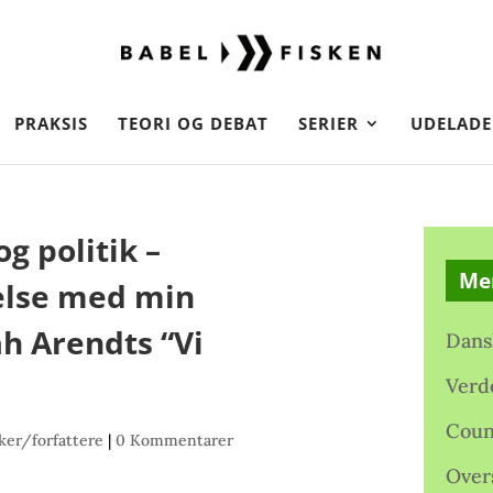
PRAKSIS
TEORI OG DEBAT
SERIER
UDELADE
og politik –
Me
delse med min
h Arendts “Vi
Dans
Verd
Coun
ker/forfattere
|
0 Kommentarer
Over