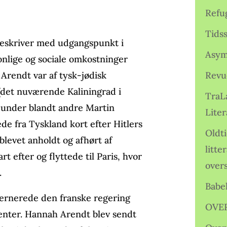
Refu
Tids
eskriver med udgangspunkt i
Asym
onlige og sociale omkostninger
Arendt var af tysk-jødisk
Revu
(det nuværende Kaliningrad i
TraL
i under blandt andre Martin
Liter
de fra Tyskland kort efter Hitlers
Oldt
blevet anholdt og afhørt af
litte
 efter og flyttede til Paris, hvor
over
.
Babe
ternerede den franske regering
OVE
identer. Hannah Arendt blev sendt