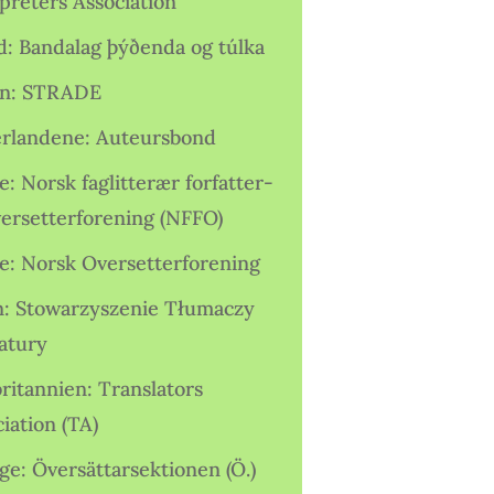
preters Association
nd: Bandalag þýðenda og túlka
ien: STRADE
rlandene: Auteursbond
: Norsk faglitterær forfatter-
versetterforening (NFFO)
e: Norsk Oversetterforening
n: Stowarzyszenie Tłumaczy
ratury
ritannien: Translators
iation (TA)
ge: Översättarsektionen (Ö.)