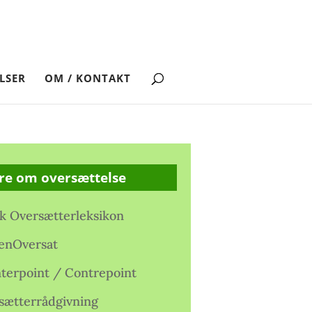
LSER
OM / KONTAKT
re om oversættelse
k Oversætterleksikon
enOversat
terpoint / Contrepoint
sætterrådgivning