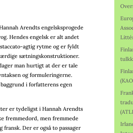
Over
Euro
d Hannah Arendts engelsksprogede
Asso
rog. Hendes engelsk er alt andet
Litté
taccato-agtig rytme og er fyldt
Finl
ærdige sætningskonstruktioner.
tulkk
ager man hurtigt at der er tale
Finl
yntaksen og formuleringerne.
(KAO
baggrund i forfatterens egen
Frank
tradu
er er tydeligst i Hannah Arendts
(ATL
ikke fremmedord, men fremmede
Irlan
og fransk. Der er også to passager