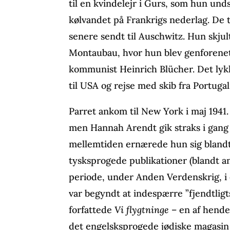
til en kvindelejr i Gurs, som hun undsl
kølvandet på Frankrigs nederlag. De t
senere sendt til Auschwitz. Hun skjul
Montaubau, hvor hun blev genforene
kommunist Heinrich Blücher. Det lyk
til USA og rejse med skib fra Portug
Parret ankom til New York i maj 1941
men Hannah Arendt gik straks i gang m
mellemtiden ernærede hun sig blandt 
tysksprogede publikationer (blandt 
periode, under Anden Verdenskrig, i 
var begyndt at indespærre ”fjendtlig
forfattede
Vi flygtninge
– en af hendes
det engelsksprogede jødiske magasi