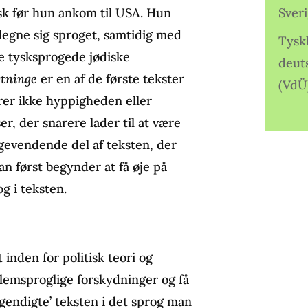
sk før hun ankom til USA. Hun
Sver
ilegne sig sproget, samtidig med
Tysk
ere tysksprogede jødiske
deut
gtninge
er en af de første tekster
(VdÜ
rer ikke hyppigheden eller
r, der snarere lader til at være
bagevendende del af teksten, der
an først begynder at få øje på
g i teksten.
inden for politisk teori og
llemsproglige forskydninger og få
 ’gendigte’ teksten i det sprog man