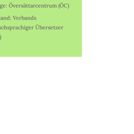
ige: Översättarcentrum (ÖC)
land: Verbands
schsprachiger Übersetzer
)