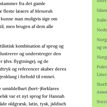
Inter
e stammer fra det gamle
Isla
e fleste læsere af
Menorah
 kunne man muligvis sige om
Ital
 til, men brugen af dem alle
Nede
Norge
tilistisk kombination af sprog og
og o
illustrerer og understreger den
Norg
 (dvs. flygtninge), og de
Pole
dtryk og referencer skaber deres
Lite
nklang i forhold til emnet.
Storb
 umiddelbart (bort-)forklares
Assoc
elsk var et nyt sprog for Hannah
Sveri
de oldgræsk, latin, tysk, jiddisch