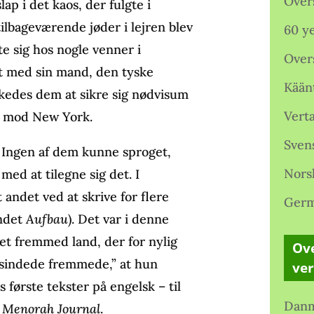
Over
ap i det kaos, der fulgte i
ilbageværende jøder i lejren blev
60 ye
te sig hos nogle venner i
Over
t med sin mand, den tyske
Kään
kedes dem at sikre sig nødvisum
Verta
al mod New York.
Sven
. Ingen af dem kunne sproget,
Nors
ed at tilegne sig det. I
andet ved at skrive for flere
Germ
andet
Aufbau
). Det var i denne
et fremmed land, der for nylig
Ove
tsindede fremmede,” at hun
ve
 første tekster på engelsk – til
Danm
n
Menorah Journal
.