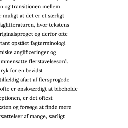
nen og transitionen mellem
muligt at det er et særligt
aglitteraturen, hvor tekstens
originalsproget og derfor ofte
ntant opstået fagterminologi
miske anglificeringer og
ammensatte flerstavelsesord.
ryk for en bevidst
ilfældig afart af flersprogede
ofte er ønskværdigt at bibeholde
tionen, er det oftest
eksten og forsøge at finde mere
sættelser af mange, særligt