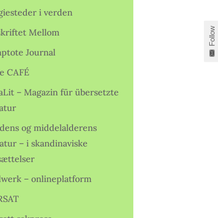
giesteder i verden
Follow
skriftet Mellom
ptote Journal
e CAFÉ
aLit – Magazin für übersetzte
atur
idens og middelalderens
ratur – i skandinaviske
sættelser
lwerk – onlineplatform
RSAT