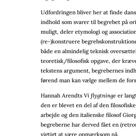
Udfordringen bliver her at finde dan
indhold som svarer til begrebet på ori
muligt, deler etymologi og associatio
(re-)konstruere begrebskonstruktione
både en almindelig teknisk oversætt
teoretisk/filosofisk opgave, der kræ
tekstens argument, begrebernes indh
førend man kan vælge mellem de fors
Hannah Arendts
Vi flygtninge
er langt
den er blevet en del af den filosofi
arbejde og den italienske filosof Gio
begreberne har derved fået en (retros
vigtigt at være opmærksom på.