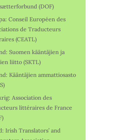
sætterforbund (DOF)
pa: Conseil Européen des
ciations de Traducteurs
raires (CEATL)
and: Suomen kääntäjien ja
ien liitto (SKTL)
and: Kääntäjien ammattiosasto
S)
rig: Association des
cteurs littéraires de France
F)
d: Irish Translators’ and