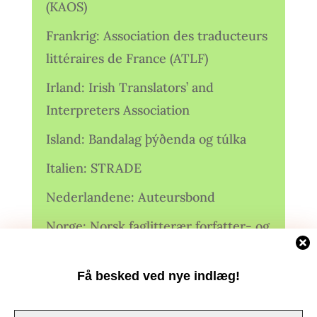
(KAOS)
Frankrig: Association des traducteurs
littéraires de France (ATLF)
Irland: Irish Translators’ and
Interpreters Association
Island: Bandalag þýðenda og túlka
Italien: STRADE
Nederlandene: Auteursbond
Norge: Norsk faglitterær forfatter- og
oversetterforening (NFFO)
Få besked ved nye indlæg!
Norge: Norsk Oversetterforening
Polen: Stowarzyszenie Tłumaczy