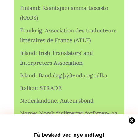
Finland: Kääntäjien ammattiosasto
(KAOS)
Frankrig: Association des traducteurs
littéraires de France (ATLF)
Irland: Irish Translators’ and
Interpreters Association
Island: Bandalag þýðenda og túlka
Italien: STRADE
Nederlandene: Auteursbond
Norge: Norsk faglitterær forfatter- og
oversetterforening (NFFO)
Få besked ved nye indlæg!
Norge: Norsk Oversetterforening