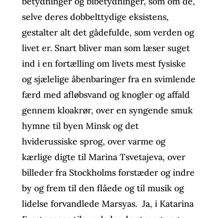
betydninger og bibetydninger, som om de,
selve deres dobbelttydige eksistens,
gestalter alt det gådefulde, som verden og
livet er. Snart bliver man som læser suget
ind i en fortælling om livets mest fysiske
og sjælelige åbenbaringer fra en svimlende
færd med afløbsvand og knogler og affald
gennem kloakrør, over en syngende smuk
hymne til byen Minsk og det
hviderussiske sprog, over varme og
kærlige digte til Marina Tsvetajeva, over
billeder fra Stockholms forstæder og indre
by og frem til den flåede og til musik og
lidelse forvandlede Marsyas. Ja, i Katarina