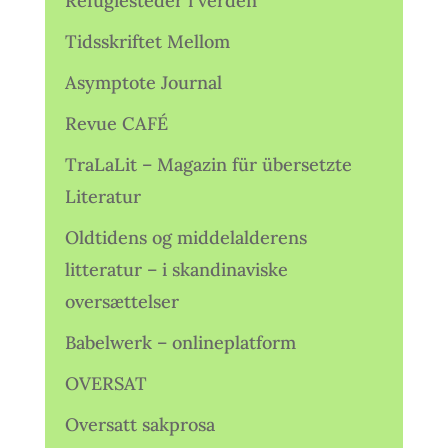
Refugiesteder i verden
Tidsskriftet Mellom
Asymptote Journal
Revue CAFÉ
TraLaLit – Magazin für übersetzte
Literatur
Oldtidens og middelalderens
litteratur – i skandinaviske
oversættelser
Babelwerk – onlineplatform
OVERSAT
Oversatt sakprosa