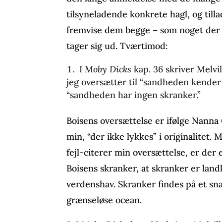
tilsyneladende konkrete hagl, og till
fremvise dem begge – som noget der
tager sig ud. Tværtimod:
I
Moby Dicks
kap. 36 skriver Melvi
jeg oversætter til “sandheden kender
“sandheden har ingen skranker.”
Boisens oversættelse er ifølge Nanna 
min, “der ikke lykkes” i originalitet. 
fejl-citerer min oversættelse, er der
Boisens skranker, at skranker er la
verdenshav. Skranker findes på et snæ
grænseløse ocean.