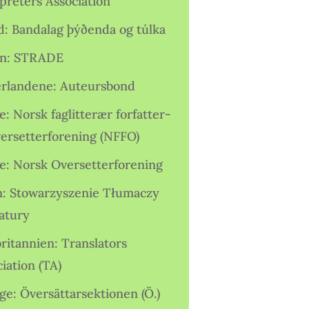
preters Association
nd: Bandalag þýðenda og túlka
ien: STRADE
rlandene: Auteursbond
: Norsk faglitterær forfatter-
versetterforening (NFFO)
e: Norsk Oversetterforening
n: Stowarzyszenie Tłumaczy
ratury
ritannien: Translators
iation (TA)
ge: Översättarsektionen (Ö.)