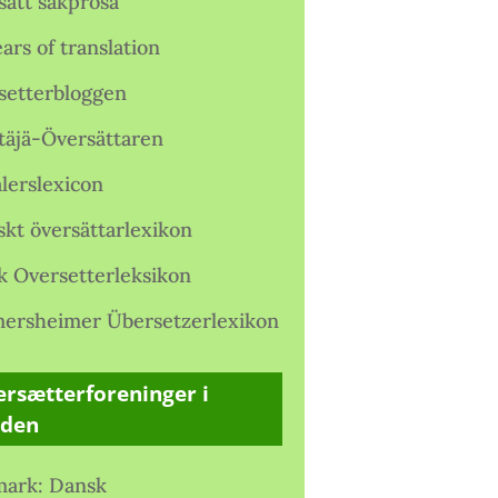
satt sakprosa
ars of translation
setterbloggen
täjä-Översättaren
lerslexicon
skt översättarlexikon
k Oversetterleksikon
ersheimer Übersetzerlexikon
rsætterforeninger i
rden
ark: Dansk