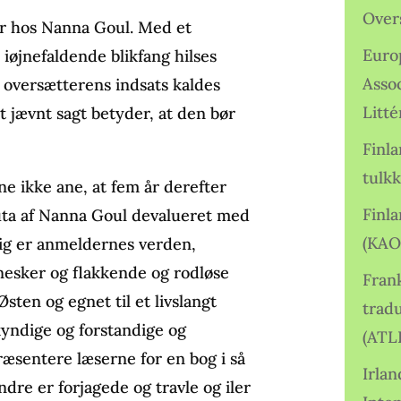
Over
r hos Nanna Goul. Med et
Euro
iøjnefaldende blikfang hilses
Asso
oversætterens indsats kaldes
Litté
t jævnt sagt betyder, at den bør
Finl
tulkk
e ikke ane, at fem år derefter
Finl
luta af Nanna Goul devalueret med
(KAO
ig er anmeldernes verden,
nnesker og flakkende og rodløse
Frank
sten og egnet til et livslangt
tradu
 kyndige og forstandige og
(ATL
æsentere læserne for en bog i så
Irlan
dre er forjagede og travle og iler