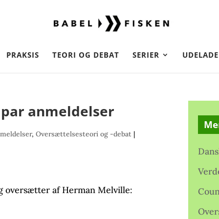
PRAKSIS
TEORI OG DEBAT
SERIER
UDELADE
par anmeldelser
Me
meldelser
,
Oversættelsesteori og -debat
|
Dans
Verd
og oversætter af Herman Melville:
Coun
Over