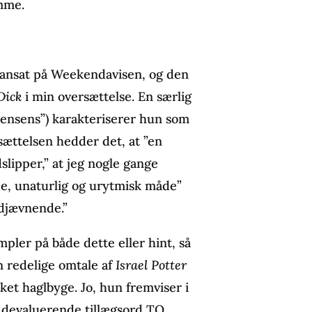
mme.
 ansat på Weekendavisen, og den
Dick
i min oversættelse. En særlig
 Jensens”) karakteriserer hun som
sættelsen hedder det, at ”en
lipper,” at jeg nogle gange
e, unaturlig og urytmisk måde”
udjævnende.”
ler på både dette eller hint, så
en redelige omtale af
Israel Potter
rket haglbyge. Jo, hun fremviser i
devaluerende tillægsord TO