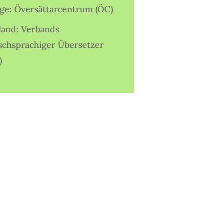
ige: Översättarcentrum (ÖC)
land: Verbands
schsprachiger Übersetzer
)