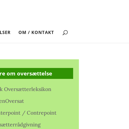
LSER
OM / KONTAKT
re om oversættelse
k Oversætterleksikon
enOversat
terpoint / Contrepoint
sætterrådgivning