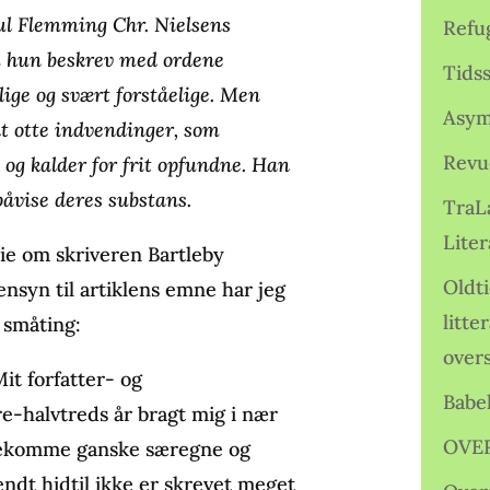
l Flemming Chr. Nielsens
Refu
m hun beskrev med ordene
Tids
ige og svært forståelige. Men
Asym
lt otte indvendinger, som
Revu
og kalder for frit opfundne. Han
påvise deres substans.
TraL
Liter
rie om skriveren Bartleby
Oldt
nsyn til artiklens emne har jeg
litte
 småting:
over
it forfatter- og
Babe
re-halvtreds år bragt mig i nær
OVE
e­komme ganske særegne og
ndt hidtil ikke er skrevet meget