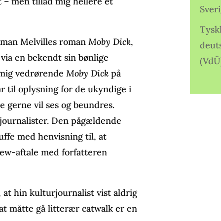
t – men tillad mig hellere et
Sver
Tysk
erman Melvilles roman
Moby Dick
,
deut
via en bekendt sin bønlige
(VdÜ
e mig vedrørende
Moby Dick
på
 til oplysning for de ukyndige i
 gerne vil ses og beundres.
 journalister. Den pågældende
fe med henvisning til, at
view-aftale med forfatteren
at hin kulturjournalist vist aldrig
 at måtte gå litterær catwalk er en