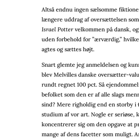
Altså endnu ingen sælsomme fiktione
længere uddrag af oversættelsen som 
Israel Potter
velkommen på dansk, og 
uden forbehold for ”ærværdig,” hvilke
agtes og sættes højt.
Snart glemte jeg anmeldelsen og kunn
blev Melvilles danske oversætter-va
rundt regnet 100 pct. Så ejendommel
befolket som den er af alle slags me
sind? Mere righoldig end en storby i Ø
studium af vor art. Nogle er seriøse,
koncentrerer sig om den opgave at pr
mange af dens facetter som muligt. An