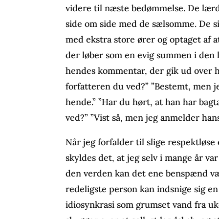
videre til næste bedømmelse. De lær
side om side med de sælsomme. De sid
med ekstra store ører og optaget af a
der løber som en evig summen i den 
hendes kommentar, der gik ud over h
forfatteren du ved?” ”Bestemt, men j
hende.” ”Har du hørt, at han har bagt
ved?” ”Vist så, men jeg anmelder hans
Når jeg forfalder til slige respektl
skyldes det, at jeg selv i mange år var
den verden kan det ene benspænd vær
redeligste person kan indsnige sig en 
idiosynkrasi som grumset vand fra u