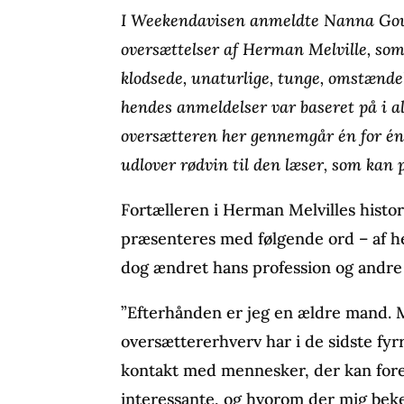
I Weekendavisen anmeldte Nanna Gou
oversættelser af Herman Melville, so
klodsede, unaturlige, tunge, omstændel
hendes anmeldelser var baseret på i a
oversætteren her gennemgår én for én 
udlover rødvin til den læser, som kan 
Fortælleren i Herman Melvilles histo
præsenteres med følgende ord – af he
dog ændret hans profession og andre
”Efterhånden er jeg en ældre mand. M
oversættererhverv har i de sidste fyr
kontakt med mennesker, der kan for
interessante, og hvorom der mig beke