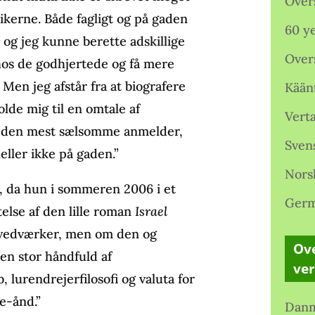
Over
ikerne. Både fag­ligt og på gaden
60 ye
og jeg kunne berette adskillige
Over
 hos de godhjer­tede og få mere
 Men jeg afstår fra at biografere
Kään
l­de mig til en omtale af
Verta
 den mest sælsomme anmelder,
Sven
heller ikke på gaden.”
Nors
, da hun i sommeren 2006 i et
Germ
else af den lille roman
Israel
 hovedværker, men om den og
Ove
en stor håndfuld af
ve
 lurendrejerfilosofi og valuta for
le-ånd.”
Danm