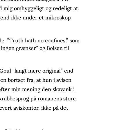
ad mig omhyggeligt og redeligt at
 end ikke under et mikroskop
lle: ”Truth hath no confines,” som
 ingen grænser” og Boisen til
Goul “langt mere original” end
Men bortset fra, at hun i avisen
 efter min mening den skavank i
ndkrabbesprog på romanens store
vert aviskontor, ikke på det