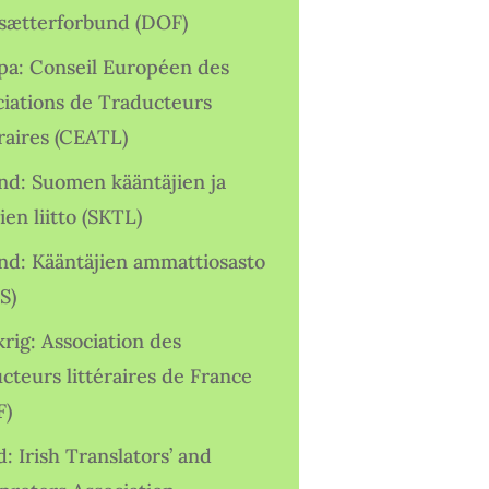
sætterforbund (DOF)
pa: Conseil Européen des
ciations de Traducteurs
raires (CEATL)
and: Suomen kääntäjien ja
ien liitto (SKTL)
and: Kääntäjien ammattiosasto
S)
rig: Association des
cteurs littéraires de France
F)
d: Irish Translators’ and