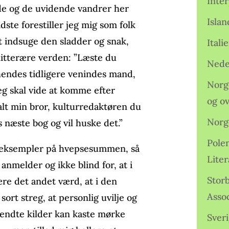
Inter
de og de uvidende vandrer her
Isla
ste forestiller jeg mig som folk
t indsuge den sladder og snak,
Ital
litterære verden: ”Læste du
Nede
endes tidligere venindes mand,
Norge
eg skal vide at komme efter
og o
alt min bror, kulturredaktøren du
Norg
 næste bog og vil huske det.”
Pole
øse eksempler på hvepsesummen, så
Lite
 anmelder og ikke blind for, at i
Storb
e det andet værd, at i den
Assoc
sort streg, at personlig uvilje og
kendte kilder kan kaste mørke
Sveri