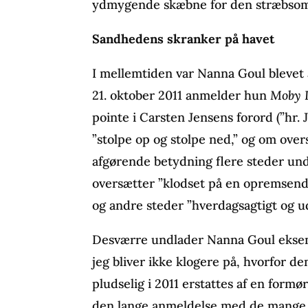
ydmygende skæbne for den stræbso
Sandhedens skranker på havet
I mellemtiden var Nanna Goul blevet
21. oktober 2011 anmelder hun
Moby 
pointe i Carsten Jensens forord (”hr.
”stolpe op og stolpe ned,” og om over
afgørende betydning flere steder unds
oversætter ”klodset på en opremsend
og andre steder ”hverdagsagtigt og 
Desværre undlader Nanna Goul eksemp
jeg bliver ikke klogere på, hvorfor d
pludselig i 2011 erstattes af en formø
den lange anmeldelse med de mange 