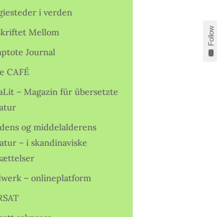
giesteder i verden
Follow
skriftet Mellom
ptote Journal
e CAFÉ
aLit – Magazin für übersetzte
atur
idens og middelalderens
ratur – i skandinaviske
sættelser
lwerk – onlineplatform
RSAT