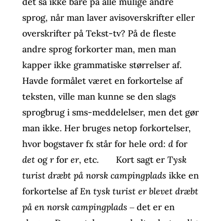
det så ikke bare på alle mulige andre
sprog, når man laver avisoverskrifter eller
overskrifter på Tekst-tv? På de fleste
andre sprog forkorter man, men man
kapper ikke grammatiske størrelser af.
Havde formålet været en forkortelse af
teksten, ville man kunne se den slags
sprogbrug i sms-meddelelser, men det gør
man ikke. Her bruges netop forkortelser,
hvor bogstaver fx står for hele ord:
d
for
det
og
r
for
er
, etc. Kort sagt er
Tysk
turist dræbt på norsk campingplads
ikke en
forkortelse af
En tysk turist er blevet dræbt
på en norsk campingplads
‒ det er en