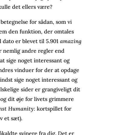
kulle det ellers være?
etegnelse for sådan, som vi
em den funktion, der omtales
 dato er blevet til 5.901
amazing
r nemlig andre regler end
at sige noget interessant og
ndres vinduer for der at opdage
indst sige noget interessant og
skelige sider er grangiveligt dit
g dit øje for livets grimmere
inst Humanity
: kortspillet for
lv et sæt).
åkaldte svinere fra dig. Det er