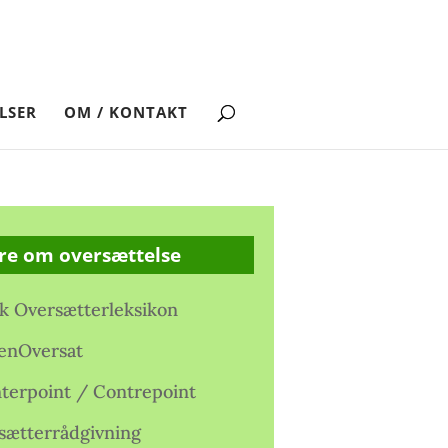
LSER
OM / KONTAKT
re om oversættelse
k Oversætterleksikon
enOversat
terpoint / Contrepoint
sætterrådgivning