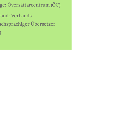
ige: Översättarcentrum (ÖC)
land: Verbands
schsprachiger Übersetzer
)