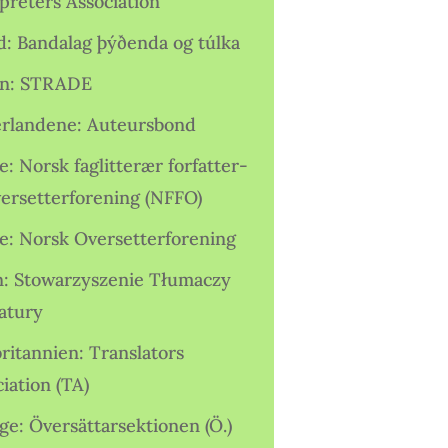
preters Association
nd: Bandalag þýðenda og túlka
ien: STRADE
rlandene: Auteursbond
: Norsk faglitterær forfatter-
versetterforening (NFFO)
e: Norsk Oversetterforening
n: Stowarzyszenie Tłumaczy
ratury
ritannien: Translators
iation (TA)
ge: Översättarsektionen (Ö.)