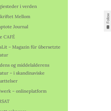
giesteder i verden
Follow
skriftet Mellom
ptote Journal
e CAFÉ
aLit – Magazin für übersetzte
atur
idens og middelalderens
ratur – i skandinaviske
sættelser
lwerk – onlineplatform
RSAT