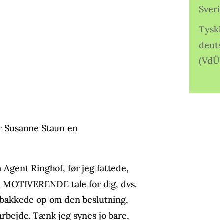
Sver
Tysk
deut
(VdÜ
er Susanne Staun en
Agent Ringhof, før jeg fattede,
e en MOTIVERENDE tale for dig, dvs.
e bakkede op om den beslutning,
arbejde. Tænk jeg synes jo bare,