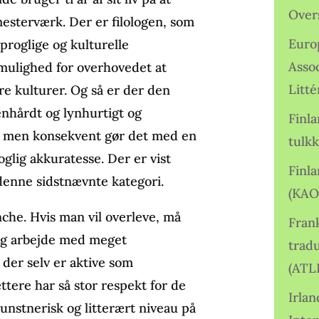
Over
mesterværk. Der er filologen, som
Euro
proglige og kulturelle
Asso
 mulighed for overhovedet at
Litté
dre kulturer. Og så er der den
enhårdt og lynhurtigt og
Finl
år, men konsekvent gør det med en
tulkk
roglig akkuratesse. Der er vist
Finl
 denne sidstnævnte kategori.
(KAO
nche. Hvis man vil overleve, må
Frank
og arbejde med meget
tradu
, der selv er aktive som
(ATL
ttere har så stor respekt for de
Irlan
kunstnerisk og litterært niveau på