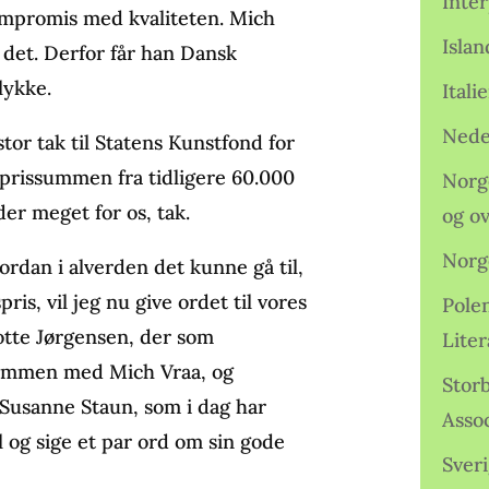
Inter
ompromis med kvaliteten. Mich
Isla
 det. Derfor får han Dansk
lykke.
Ital
Nede
stor tak til Statens Kunstfond for
t prissummen fra tidligere 60.000
Norge
der meget for os, tak.
og o
Norg
ordan i alverden det kunne gå til,
is, vil jeg nu give ordet til vores
Pole
lotte Jørgensen, der som
Lite
sammen med Mich Vraa, og
Storb
 Susanne Staun, som i dag har
Assoc
al og sige et par ord om sin gode
Sveri