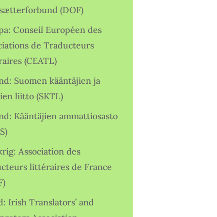
sætterforbund (DOF)
pa: Conseil Européen des
ciations de Traducteurs
raires (CEATL)
and: Suomen kääntäjien ja
ien liitto (SKTL)
and: Kääntäjien ammattiosasto
S)
rig: Association des
cteurs littéraires de France
F)
d: Irish Translators’ and