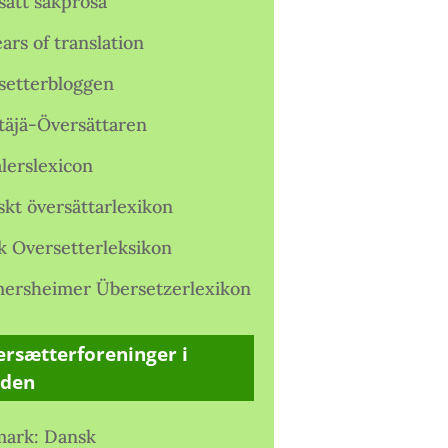
satt sakprosa
ars of translation
setterbloggen
täjä-Översättaren
lerslexicon
skt översättarlexikon
k Oversetterleksikon
ersheimer Übersetzerlexikon
rsætterforeninger i
rden
ark: Dansk