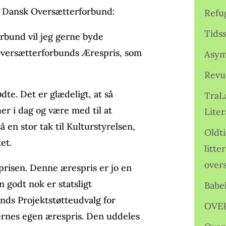
or Dansk Oversætterforbund:
Refu
Tids
bund vil jeg gerne byde
Oversætterforbunds Ærespris, som
Asym
Revu
dte. Det er glædeligt, at så
TraL
r i dag og være med til at
Liter
 en stor tak til Kulturstyrelsen,
Oldt
et.
litte
over
 prisen. Denne ærespris er jo en
n godt nok er statsligt
Babe
onds Projektstøtteudvalg for
OVE
ernes egen ærespris. Den uddeles