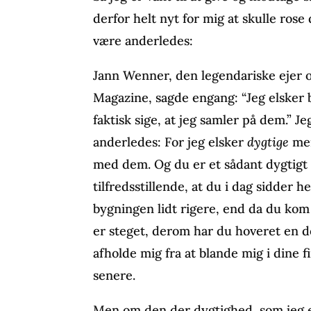
derfor helt nyt for mig at skulle rose
være anderledes:
Jann Wenner, den legendariske ejer og
Magazine, sagde engang: “Jeg elske
faktisk sige, at jeg samler på dem.” 
anderledes: For jeg elsker
dygtige
men
med dem. Og du er et sådant dygtigt
tilfredsstillende, at du i dag sidder
bygningen lidt rigere, end da du kom 
er steget, derom har du hoveret en d
afholde mig fra at blande mig i dine f
senere.
Men om den der dygtighed, som jeg eg