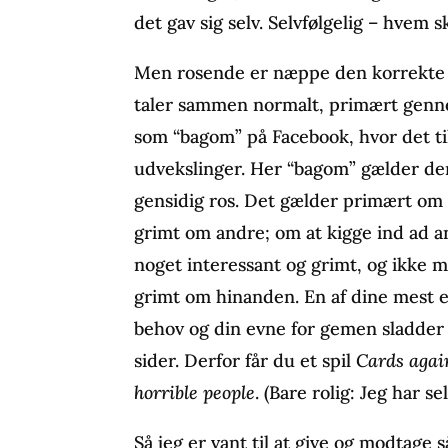
det gav sig selv. Selvfølgelig – hvem s
Men rosende er næppe den korrekte b
taler sammen normalt, primært genn
som “bagom” på Facebook, hvor det til
udvekslinger. Her “bagom” gælder de
gensidig ros. Det gælder primært om 
grimt om andre; om at kigge ind ad a
noget interessant og grimt, og ikke m
grimt om hinanden. En af dine mest el
behov og din evne for gemen sladder o
sider. Derfor får du et spil
Cards aga
horrible people
. (Bare rolig: Jeg har se
Så jeg er vant til at give og modtage s