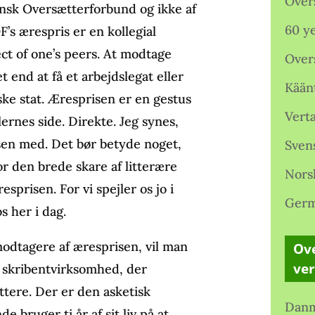
Over
ansk Oversætterforbund og ikke af
60 ye
F’s ærespris er en kollegial
ct of one’s peers. At modtage
Over
 end at få et arbejdslegat eller
Kään
ke stat. Æresprisen er en gestus
Verta
ernes side. Direkte. Jeg synes,
risen med. Det bør betyde noget,
Sven
r den brede skare af litterære
Nors
esprisen. For vi spejler os jo i
Germ
s her i dag.
modtagere af æresprisen, vil man
Ove
ve
f skribentvirksomhed, der
tere. Der er den asketisk
Danm
 bruger ti år af sit liv på at