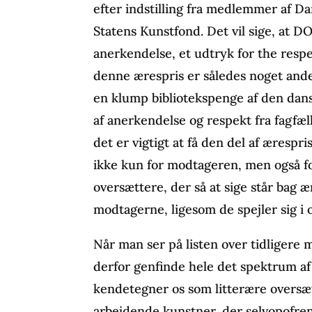
efter indstilling fra medlemmer af D
Statens Kunstfond. Det vil sige, at DO
anerkendelse, et udtryk for the respe
denne ærespris er således noget andet
en klump bibliotekspenge af den dans
af anerkendelse og respekt fra fagfæll
det er vigtigt at få den del af æresp
ikke kun for modtageren, men også fo
oversættere, der så at sige står bag ær
modtagerne, ligesom de spejler sig i o
Når man ser på listen over tidligere 
derfor genfinde hele det spektrum a
kendetegner os som litterære oversæt
arbejdende kunstner, der selvopofrende