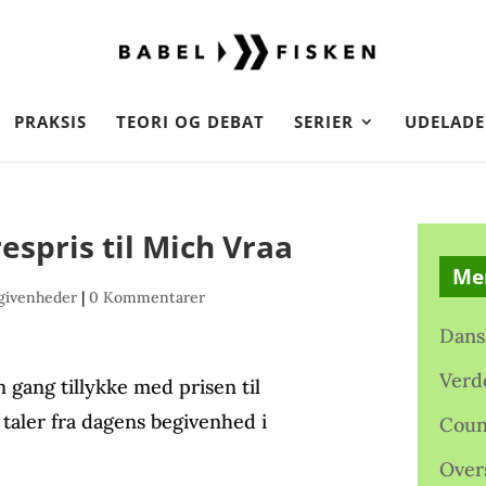
PRAKSIS
TEORI OG DEBAT
SERIER
UDELADE
espris til Mich Vraa
Me
givenheder
|
0 Kommentarer
Dans
Verd
 gang tillykke med prisen til
 taler fra dagens begivenhed i
Coun
Over