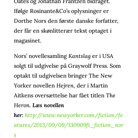
Oates og Jonathan Frantzen bidraget.
Ifølge Rosinante&Co’s oplysninger er
Dorthe Nors den første danske forfatter,
der får en skønlitterær tekst optaget i
magasinet.
Nors’ novellesamling
Kantslag
er i USA
solgt til udgivelse på Graywolf Press. Som
optakt til udgivelsen bringer The New
Yorker novellen
Hejren
, der i Martin
Aitkens oversættelse har fået titlen
The
Heron.
Læs novellen
her:
http://www.newyorker.com/fiction/fe
atures/2013/09/09/130909fi_fiction_nor
s