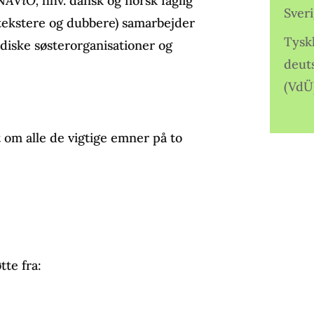
NAViO,
hhv. dansk og norsk faglig
Sver
tekstere og dubbere) samarbejder
Tysk
ske søsterorganisationer og
deut
(VdÜ
t om alle de vigtige emner på to
te fra: