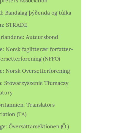
preters Association
nd: Bandalag þýðenda og túlka
ien: STRADE
rlandene: Auteursbond
: Norsk faglitterær forfatter-
versetterforening (NFFO)
e: Norsk Oversetterforening
n: Stowarzyszenie Tłumaczy
ratury
ritannien: Translators
iation (TA)
ge: Översättarsektionen (Ö.)