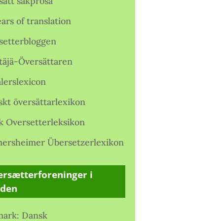
satt sakprosa
ars of translation
setterbloggen
täjä-Översättaren
lerslexicon
skt översättarlexikon
k Oversetterleksikon
ersheimer Übersetzerlexikon
rsætterforeninger i
rden
ark: Dansk