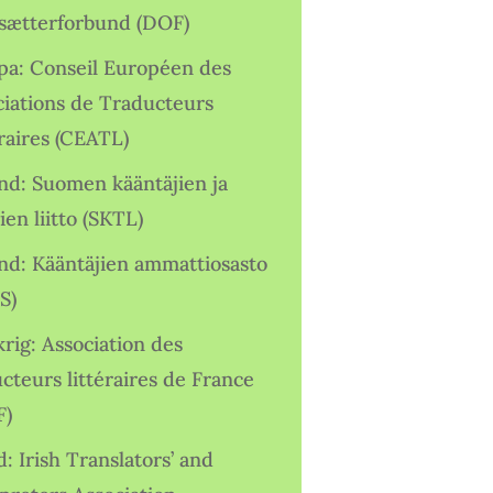
sætterforbund (DOF)
pa: Conseil Européen des
ciations de Traducteurs
raires (CEATL)
and: Suomen kääntäjien ja
ien liitto (SKTL)
and: Kääntäjien ammattiosasto
S)
rig: Association des
cteurs littéraires de France
F)
d: Irish Translators’ and