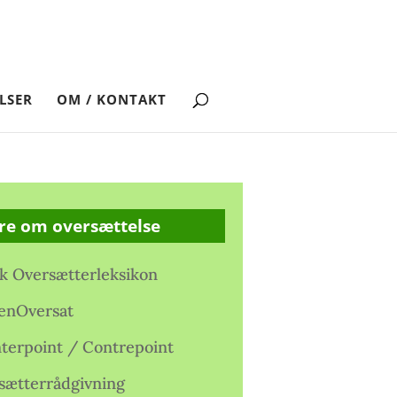
LSER
OM / KONTAKT
re om oversættelse
k Oversætterleksikon
enOversat
terpoint / Contrepoint
sætterrådgivning