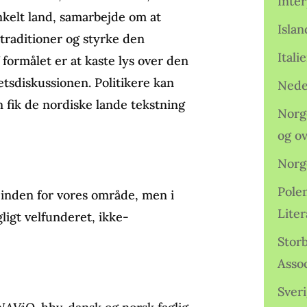
Inter
nkelt land, samarbejde om at
Isla
traditioner og styrke den
Ital
formålet er at kaste lys over den
tetsdiskussionen. Politikere kan
Nede
an fik de nordiske lande tekstning
Norge
og o
Norg
Pole
 inden for vores område, men i
Lite
ligt velfunderet, ikke-
Storb
Assoc
Sveri