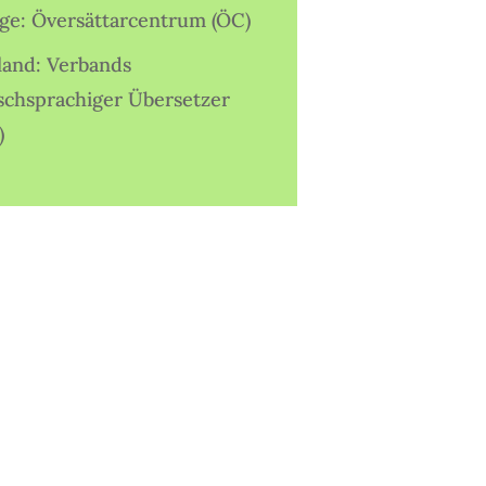
ige: Översättarcentrum (ÖC)
land: Verbands
schsprachiger Übersetzer
)