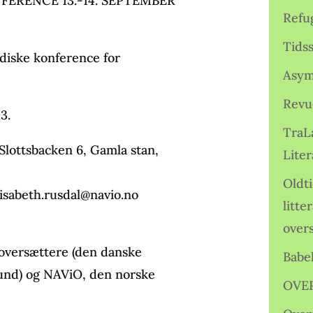
ERENCE 13.-14. SEPTEMBER
Refu
Tids
rdiske konference for
Asym
Revu
3.
TraL
ttsbacken 6, Gamla stan,
Liter
Oldt
isabeth.rusdal@navio.no
litte
over
eoversættere (den danske
Babe
bund) og NAViO, den norske
OVE