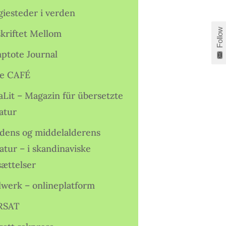
giesteder i verden
Follow
skriftet Mellom
ptote Journal
e CAFÉ
aLit – Magazin für übersetzte
atur
idens og middelalderens
ratur – i skandinaviske
sættelser
lwerk – onlineplatform
RSAT