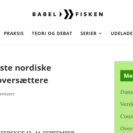
PRAKSIS
TEORI OG DEBAT
SERIER
UDELADE
ste nordiske
Me
oversættere
Dans
entarer
Verd
Coun
Over