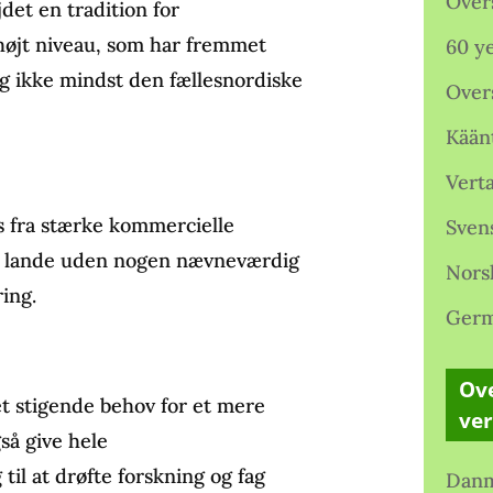
Over
det en tradition for
højt niveau, som har fremmet
60 ye
 ikke mindst den fællesnordiske
Over
Kään
Verta
 fra stærke kommercielle
Sven
de lande uden nogen nævneværdig
Nors
ing.
Germ
Ove
et stigende behov for et mere
ve
så give hele
il at drøfte forskning og fag
Danm