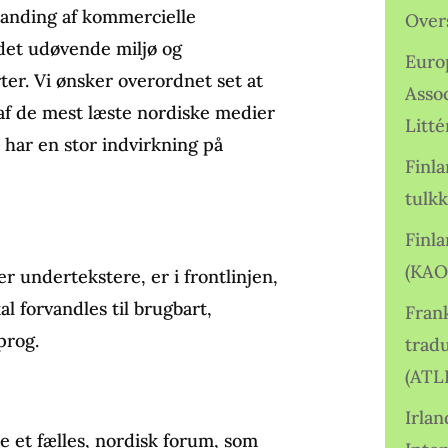
anding af kommercielle
Over
det udøvende miljø og
Euro
ter. Vi ønsker overordnet set at
Asso
t af de mest læste nordiske medier
Litté
 har en stor indvirkning på
Finl
tulkk
Finl
(KAO
r undertekstere, er i frontlinjen,
al forvandles til brugbart,
Frank
prog.
tradu
(ATL
Irlan
 et fælles, nordisk forum, som