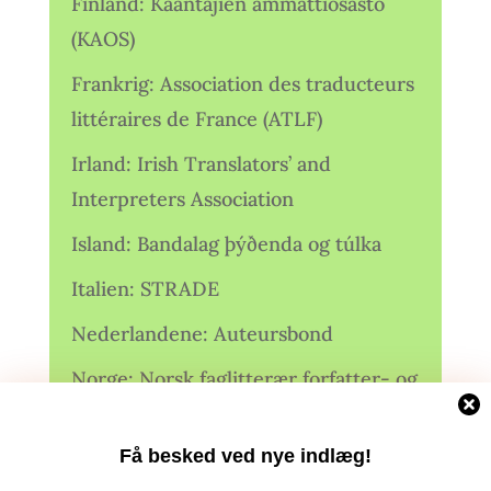
Finland: Kääntäjien ammattiosasto
(KAOS)
Frankrig: Association des traducteurs
littéraires de France (ATLF)
Irland: Irish Translators’ and
Interpreters Association
Island: Bandalag þýðenda og túlka
Italien: STRADE
Nederlandene: Auteursbond
Norge: Norsk faglitterær forfatter- og
oversetterforening (NFFO)
Få besked ved nye indlæg!
Norge: Norsk Oversetterforening