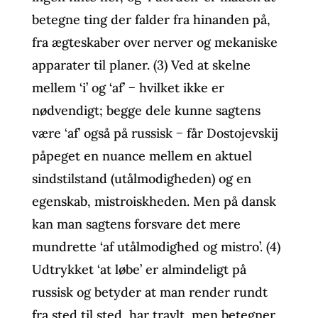
betegne ting der falder fra hinanden på,
fra ægteskaber over nerver og mekaniske
apparater til planer. (3) Ved at skelne
mellem ‘i’ og ‘af’ − hvilket ikke er
nødvendigt; begge dele kunne sagtens
være ‘af’ også på russisk − får Dostojevskij
påpeget en nuance mellem en aktuel
sindstilstand (utålmodigheden) og en
egenskab, mistroiskheden. Men på dansk
kan man sagtens forsvare det mere
mundrette ‘af utålmodighed og mistro’. (4)
Udtrykket ‘at løbe’ er almindeligt på
russisk og betyder at man render rundt
fra sted til sted, har travlt, men betegner