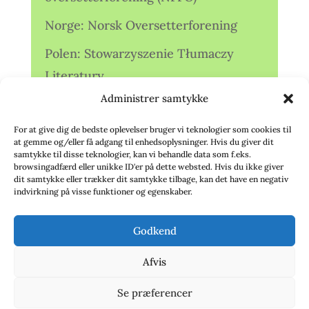
Norge: Norsk Oversetterforening
Polen: Stowarzyszenie Tłumaczy
Literatury
Administrer samtykke
Storbritannien: Translators
Association (TA)
For at give dig de bedste oplevelser bruger vi teknologier som cookies til
at gemme og/eller få adgang til enhedsoplysninger. Hvis du giver dit
Sverige: Översättarsektionen (Ö.)
samtykke til disse teknologier, kan vi behandle data som f.eks.
browsingadfærd eller unikke ID'er på dette websted. Hvis du ikke giver
dit samtykke eller trækker dit samtykke tilbage, kan det have en negativ
Sverige: Översättarcentrum (ÖC)
indvirkning på visse funktioner og egenskaber.
Tyskland: Verbands
Godkend
deutschsprachiger Übersetzer (VdÜ)
Afvis
Se præferencer
© 2020 - Babelfisken