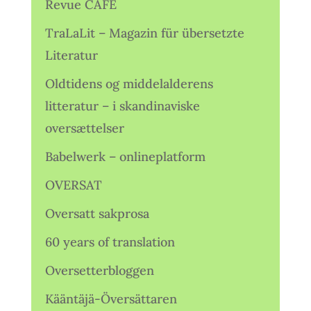
Revue CAFÉ
TraLaLit – Magazin für übersetzte
Literatur
Oldtidens og middelalderens
litteratur – i skandinaviske
oversættelser
Babelwerk – onlineplatform
OVERSAT
Oversatt sakprosa
60 years of translation
Oversetterbloggen
Kääntäjä-Översättaren