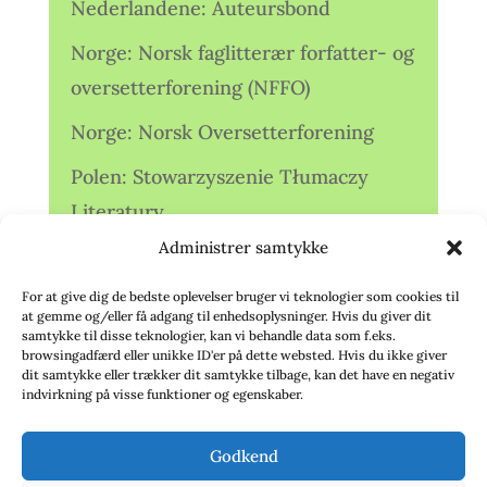
Nederlandene: Auteursbond
Norge: Norsk faglitterær forfatter- og
oversetterforening (NFFO)
Norge: Norsk Oversetterforening
Polen: Stowarzyszenie Tłumaczy
Literatury
Administrer samtykke
Storbritannien: Translators
Association (TA)
For at give dig de bedste oplevelser bruger vi teknologier som cookies til
at gemme og/eller få adgang til enhedsoplysninger. Hvis du giver dit
Sverige: Översättarsektionen (Ö.)
samtykke til disse teknologier, kan vi behandle data som f.eks.
browsingadfærd eller unikke ID'er på dette websted. Hvis du ikke giver
dit samtykke eller trækker dit samtykke tilbage, kan det have en negativ
Sverige: Översättarcentrum (ÖC)
indvirkning på visse funktioner og egenskaber.
Tyskland: Verbands
Godkend
deutschsprachiger Übersetzer (VdÜ)