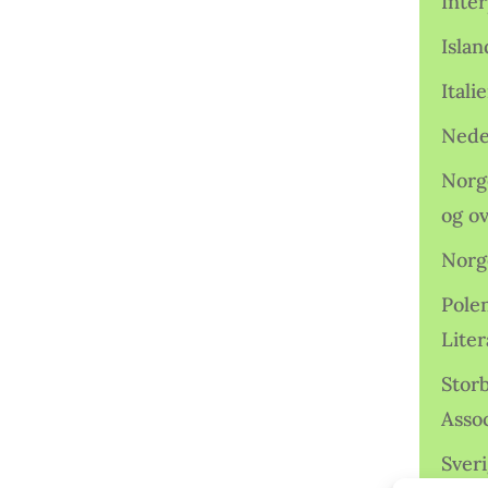
Inter
Isla
Ital
Nede
Norge
og o
Norg
Pole
Lite
Storb
Assoc
Sveri