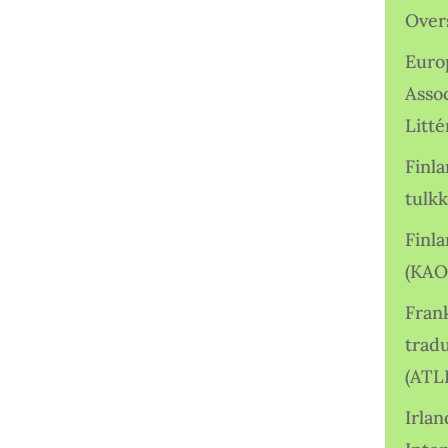
Over
Euro
Asso
Litté
Finl
tulkk
Finl
(KAO
Frank
tradu
(ATL
Irlan