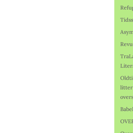
Refu
Tids
Asym
Revu
TraL
Liter
Oldt
litte
over
Babe
OVE