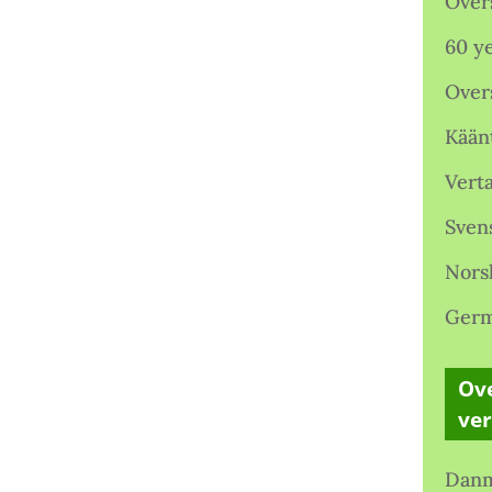
Over
60 ye
Over
Kään
Verta
Sven
Nors
Germ
Ove
ve
Danm