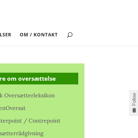
LSER
OM / KONTAKT
re om oversættelse
k Oversætterleksikon
Follow
enOversat
terpoint / Contrepoint
sætterrådgivning