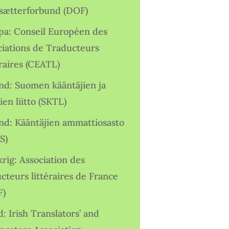
sætterforbund (DOF)
pa: Conseil Européen des
ciations de Traducteurs
raires (CEATL)
and: Suomen kääntäjien ja
ien liitto (SKTL)
and: Kääntäjien ammattiosasto
S)
rig: Association des
cteurs littéraires de France
F)
d: Irish Translators’ and