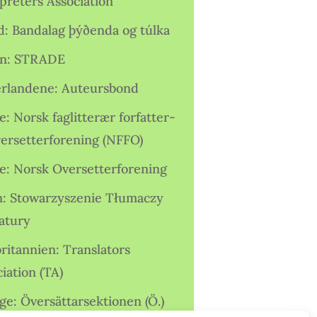
preters Association
nd: Bandalag þýðenda og túlka
ien: STRADE
rlandene: Auteursbond
: Norsk faglitterær forfatter-
versetterforening (NFFO)
e: Norsk Oversetterforening
n: Stowarzyszenie Tłumaczy
ratury
ritannien: Translators
iation (TA)
ge: Översättarsektionen (Ö.)