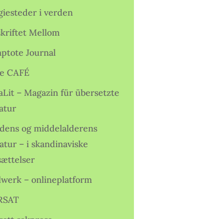
giesteder i verden
skriftet Mellom
ptote Journal
e CAFÉ
aLit – Magazin für übersetzte
atur
idens og middelalderens
ratur – i skandinaviske
sættelser
lwerk – onlineplatform
RSAT