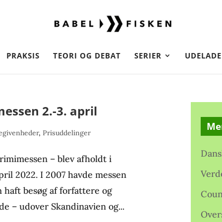
PRAKSIS
TEORI OG DEBAT
SERIER
UDELADE
essen 2.-3. april
Me
egivenheder
,
Prisuddelinger
Dans
rimimessen – blev afholdt i
Verd
april 2022. I 2007 havde messen
 haft besøg af forfattere og
Coun
de – udover Skandinavien og...
Over