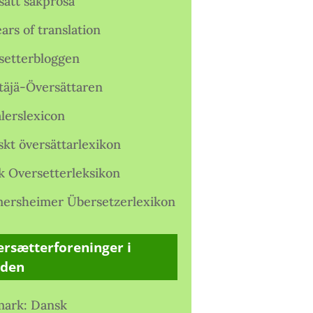
satt sakprosa
ars of translation
setterbloggen
täjä-Översättaren
lerslexicon
skt översättarlexikon
k Oversetterleksikon
ersheimer Übersetzerlexikon
rsætterforeninger i
rden
ark: Dansk