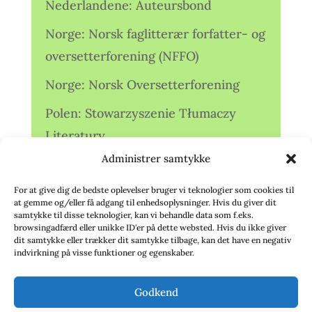
Nederlandene: Auteursbond
Norge: Norsk faglitterær forfatter- og
oversetterforening (NFFO)
Norge: Norsk Oversetterforening
Polen: Stowarzyszenie Tłumaczy
Literatury
Administrer samtykke
Storbritannien: Translators
Association (TA)
For at give dig de bedste oplevelser bruger vi teknologier som cookies til
at gemme og/eller få adgang til enhedsoplysninger. Hvis du giver dit
Sverige: Översättarsektionen (Ö.)
samtykke til disse teknologier, kan vi behandle data som f.eks.
browsingadfærd eller unikke ID'er på dette websted. Hvis du ikke giver
dit samtykke eller trækker dit samtykke tilbage, kan det have en negativ
Sverige: Översättarcentrum (ÖC)
indvirkning på visse funktioner og egenskaber.
Tyskland: Verbands
Godkend
deutschsprachiger Übersetzer (VdÜ)