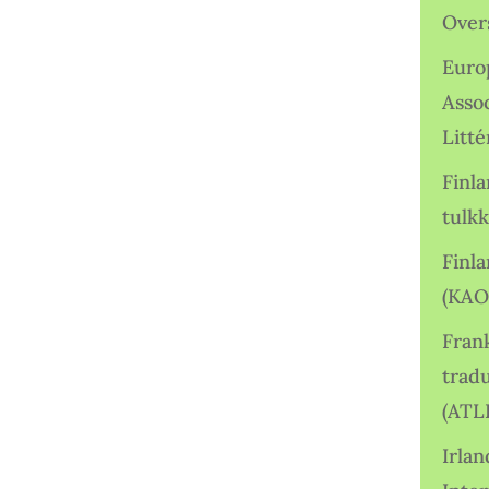
Over
Euro
Asso
Litté
Finl
tulkk
Finl
(KAO
Frank
tradu
(ATL
Irlan