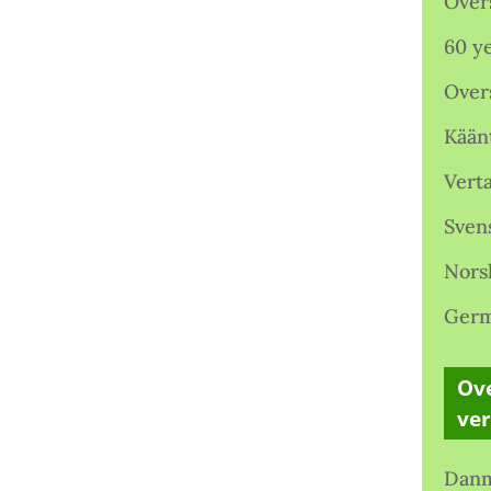
Over
60 ye
Over
Kään
Verta
Sven
Nors
Germ
Ove
ve
Danm