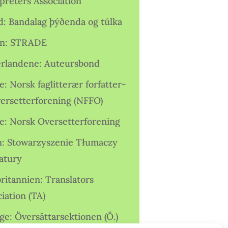
preters Association
nd: Bandalag þýðenda og túlka
ien: STRADE
rlandene: Auteursbond
: Norsk faglitterær forfatter-
versetterforening (NFFO)
e: Norsk Oversetterforening
n: Stowarzyszenie Tłumaczy
ratury
ritannien: Translators
iation (TA)
ge: Översättarsektionen (Ö.)