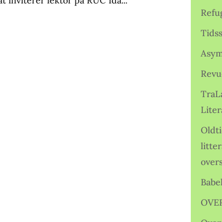
 inviterer lektor på RUC Ida...
Refu
Tids
Asym
Revu
TraL
Liter
Oldt
litte
over
Babe
OVE