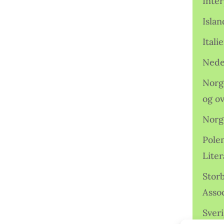
Inter
Isla
Ital
Nede
Norge
og o
Norg
Pole
Lite
Storb
Assoc
Sveri