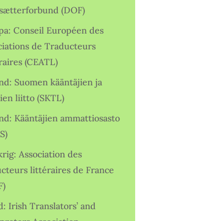
sætterforbund (DOF)
pa: Conseil Européen des
ciations de Traducteurs
raires (CEATL)
and: Suomen kääntäjien ja
ien liitto (SKTL)
and: Kääntäjien ammattiosasto
S)
rig: Association des
cteurs littéraires de France
F)
d: Irish Translators’ and