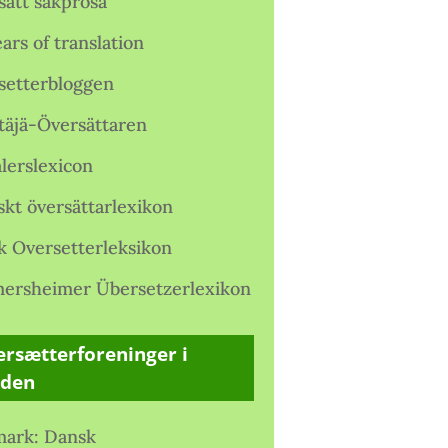
satt sakprosa
ars of translation
setterbloggen
täjä-Översättaren
lerslexicon
skt översättarlexikon
k Oversetterleksikon
ersheimer Übersetzerlexikon
rsætterforeninger i
rden
ark: Dansk