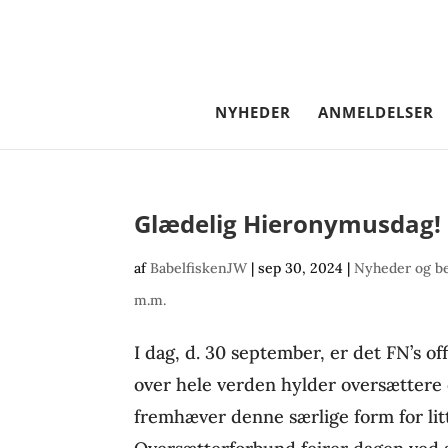
NYHEDER
ANMELDELSER
Glædelig Hieronymusdag!
af
BabelfiskenJW
|
sep 30, 2024
|
Nyheder og b
m.m.
I dag, d. 30 september, er det FN’s o
over hele verden hylder oversættere o
fremhæver denne særlige form for l