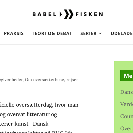
PRAKSIS
TEORI OG DEBAT
SERIER
UDELADE
Me
egivenheder
,
Om oversætterhuse, rejser
Dans
Verd
fficielle oversætterdag, hvor man
g oversat litteratur og
Coun
itterær kunst Dansk
Over