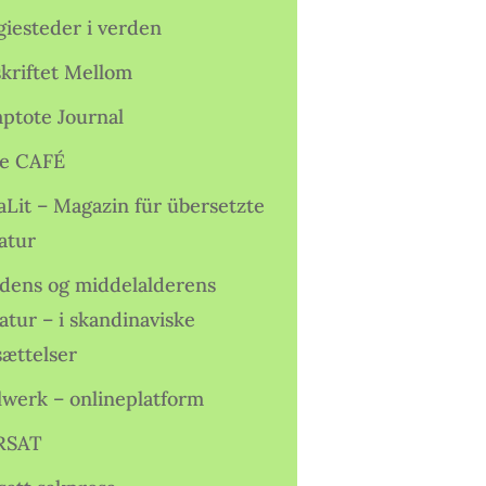
giesteder i verden
skriftet Mellom
ptote Journal
e CAFÉ
aLit – Magazin für übersetzte
atur
idens og middelalderens
ratur – i skandinaviske
sættelser
lwerk – onlineplatform
RSAT