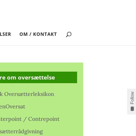
LSER
OM / KONTAKT
re om oversættelse
k Oversætterleksikon
Follow
enOversat
terpoint / Contrepoint
sætterrådgivning