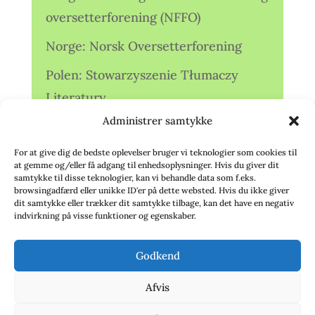
oversetterforening (NFFO)
Norge: Norsk Oversetterforening
Polen: Stowarzyszenie Tłumaczy
Literatury
Administrer samtykke
Storbritannien: Translators
Association (TA)
For at give dig de bedste oplevelser bruger vi teknologier som cookies til
at gemme og/eller få adgang til enhedsoplysninger. Hvis du giver dit
Sverige: Översättarsektionen (Ö.)
samtykke til disse teknologier, kan vi behandle data som f.eks.
browsingadfærd eller unikke ID'er på dette websted. Hvis du ikke giver
dit samtykke eller trækker dit samtykke tilbage, kan det have en negativ
Sverige: Översättarcentrum (ÖC)
indvirkning på visse funktioner og egenskaber.
Tyskland: Verbands
Godkend
deutschsprachiger Übersetzer (VdÜ)
Afvis