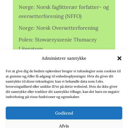
Norge: Norsk faglitterær forfatter- og
oversetterforening (NFFO)
Norge: Norsk Oversetterforening
Polen: Stowarzyszenie Tłumaczy
Literatury
Administrer samtykke
Storbritannien: Translators
Association (TA)
For at give dig de bedste oplevelser bruger vi teknologier som cookies til
at gemme og/eller få adgang til enhedsoplysninger. Hvis du giver dit
Sverige: Översättarsektionen (Ö.)
samtykke til disse teknologier, kan vi behandle data som f.eks.
browsingadfærd eller unikke ID'er på dette websted. Hvis du ikke giver
dit samtykke eller trækker dit samtykke tilbage, kan det have en negativ
Sverige: Översättarcentrum (ÖC)
indvirkning på visse funktioner og egenskaber.
Tyskland: Verbands
Godkend
deutschsprachiger Übersetzer (VdÜ)
Afvis