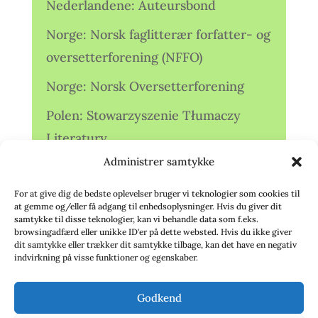
Nederlandene: Auteursbond
Norge: Norsk faglitterær forfatter- og
oversetterforening (NFFO)
Norge: Norsk Oversetterforening
Polen: Stowarzyszenie Tłumaczy
Literatury
Administrer samtykke
Storbritannien: Translators
Association (TA)
For at give dig de bedste oplevelser bruger vi teknologier som cookies til
at gemme og/eller få adgang til enhedsoplysninger. Hvis du giver dit
Sverige: Översättarsektionen (Ö.)
samtykke til disse teknologier, kan vi behandle data som f.eks.
browsingadfærd eller unikke ID'er på dette websted. Hvis du ikke giver
dit samtykke eller trækker dit samtykke tilbage, kan det have en negativ
Sverige: Översättarcentrum (ÖC)
indvirkning på visse funktioner og egenskaber.
Tyskland: Verbands
Godkend
deutschsprachiger Übersetzer (VdÜ)