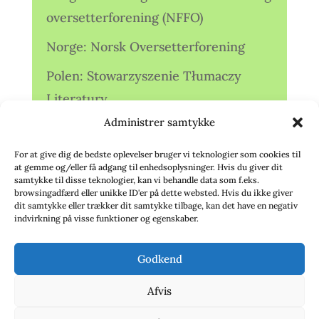
oversetterforening (NFFO)
Norge: Norsk Oversetterforening
Polen: Stowarzyszenie Tłumaczy
Literatury
Administrer samtykke
Storbritannien: Translators
Association (TA)
For at give dig de bedste oplevelser bruger vi teknologier som cookies til
at gemme og/eller få adgang til enhedsoplysninger. Hvis du giver dit
Sverige: Översättarsektionen (Ö.)
samtykke til disse teknologier, kan vi behandle data som f.eks.
browsingadfærd eller unikke ID'er på dette websted. Hvis du ikke giver
dit samtykke eller trækker dit samtykke tilbage, kan det have en negativ
Sverige: Översättarcentrum (ÖC)
indvirkning på visse funktioner og egenskaber.
Tyskland: Verbands
Godkend
deutschsprachiger Übersetzer (VdÜ)
Afvis