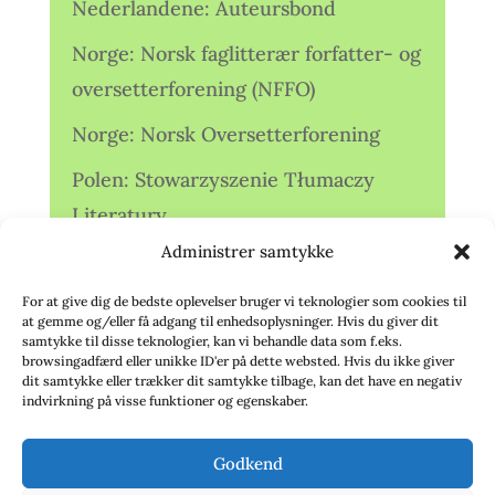
Nederlandene: Auteursbond
Norge: Norsk faglitterær forfatter- og
oversetterforening (NFFO)
Norge: Norsk Oversetterforening
Polen: Stowarzyszenie Tłumaczy
Literatury
Administrer samtykke
Storbritannien: Translators
Association (TA)
For at give dig de bedste oplevelser bruger vi teknologier som cookies til
at gemme og/eller få adgang til enhedsoplysninger. Hvis du giver dit
Sverige: Översättarsektionen (Ö.)
samtykke til disse teknologier, kan vi behandle data som f.eks.
browsingadfærd eller unikke ID'er på dette websted. Hvis du ikke giver
dit samtykke eller trækker dit samtykke tilbage, kan det have en negativ
Sverige: Översättarcentrum (ÖC)
indvirkning på visse funktioner og egenskaber.
Tyskland: Verbands
Godkend
deutschsprachiger Übersetzer (VdÜ)