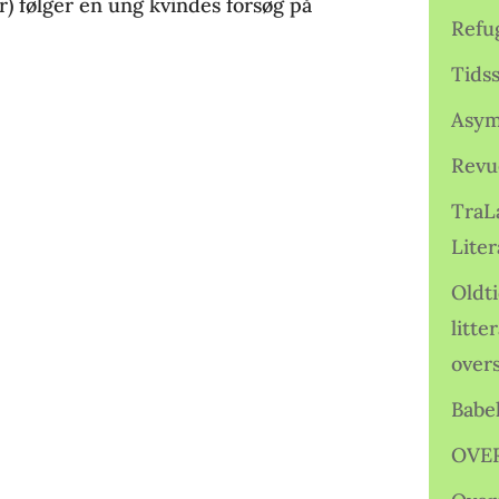
r) følger en ung kvindes forsøg på
Refu
Tids
Asym
Revu
TraL
Liter
Oldt
litte
over
Babe
OVE