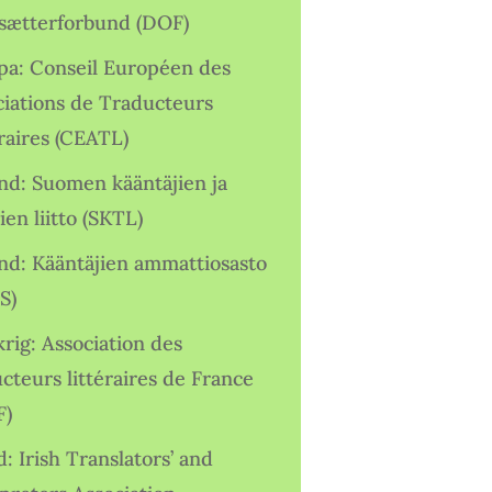
sætterforbund (DOF)
pa: Conseil Européen des
ciations de Traducteurs
raires (CEATL)
and: Suomen kääntäjien ja
ien liitto (SKTL)
and: Kääntäjien ammattiosasto
S)
rig: Association des
cteurs littéraires de France
F)
d: Irish Translators’ and