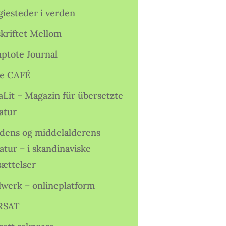
giesteder i verden
skriftet Mellom
ptote Journal
e CAFÉ
aLit – Magazin für übersetzte
atur
idens og middelalderens
ratur – i skandinaviske
sættelser
lwerk – onlineplatform
RSAT