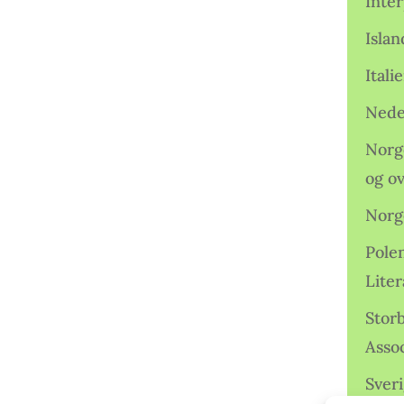
Inter
Isla
Ital
Nede
Norge
og o
Norg
Pole
Lite
Storb
Assoc
Sveri