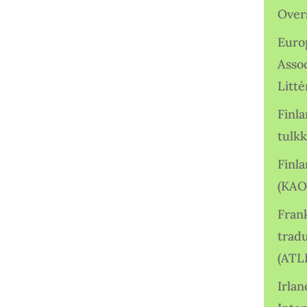
Over
Euro
Asso
Litté
Finl
tulkk
Finl
(KAO
Frank
tradu
(ATL
Irlan