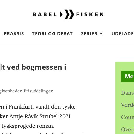
PRAKSIS
TEORI OG DEBAT
SERIER
UDELADE
lt ved bogmessen i
Me
givenheder
,
Prisuddelinger
Dans
Verd
n i Frankfurt, vandt den tyske
tiker Antje Rávik Strubel 2021
Coun
e tysksprogede roman.
Over