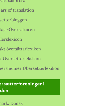
satt sakprosa
ars of translation
setterbloggen
täjä-Översättaren
lerslexicon
skt översättarlexikon
k Oversetterleksikon
ersheimer Übersetzerlexikon
rsætterforeninger i
rden
ark: Dansk