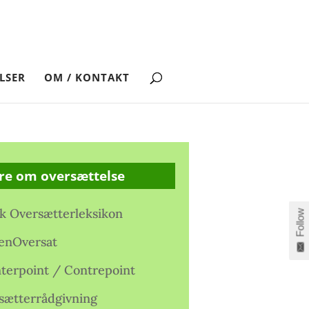
LSER
OM / KONTAKT
re om oversættelse
k Oversætterleksikon
Follow
enOversat
terpoint / Contrepoint
sætterrådgivning