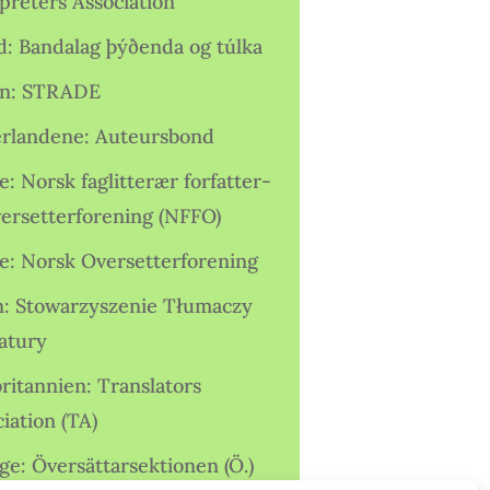
preters Association
nd: Bandalag þýðenda og túlka
ien: STRADE
rlandene: Auteursbond
: Norsk faglitterær forfatter-
versetterforening (NFFO)
e: Norsk Oversetterforening
n: Stowarzyszenie Tłumaczy
ratury
ritannien: Translators
iation (TA)
ge: Översättarsektionen (Ö.)