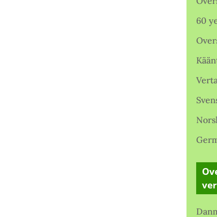
Over
60 ye
Over
Kään
Verta
Sven
Nors
Germ
Ove
ve
Danm