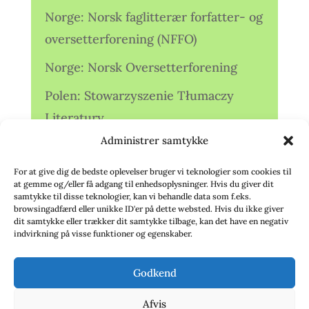
Norge: Norsk faglitterær forfatter- og
oversetterforening (NFFO)
Norge: Norsk Oversetterforening
Polen: Stowarzyszenie Tłumaczy
Literatury
Administrer samtykke
Storbritannien: Translators
Association (TA)
For at give dig de bedste oplevelser bruger vi teknologier som cookies til
at gemme og/eller få adgang til enhedsoplysninger. Hvis du giver dit
Sverige: Översättarsektionen (Ö.)
samtykke til disse teknologier, kan vi behandle data som f.eks.
browsingadfærd eller unikke ID'er på dette websted. Hvis du ikke giver
dit samtykke eller trækker dit samtykke tilbage, kan det have en negativ
Sverige: Översättarcentrum (ÖC)
indvirkning på visse funktioner og egenskaber.
Tyskland: Verbands
Godkend
deutschsprachiger Übersetzer (VdÜ)
Afvis