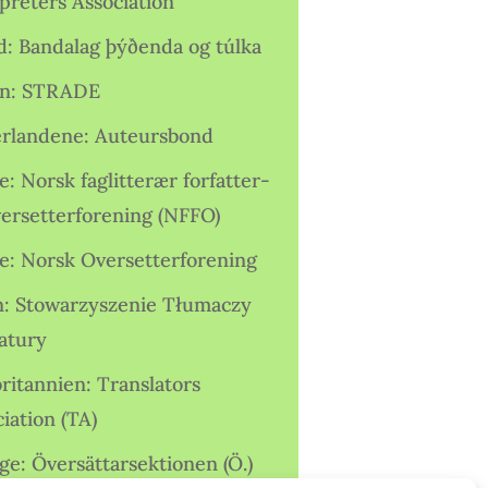
preters Association
nd: Bandalag þýðenda og túlka
ien: STRADE
rlandene: Auteursbond
: Norsk faglitterær forfatter-
versetterforening (NFFO)
e: Norsk Oversetterforening
n: Stowarzyszenie Tłumaczy
ratury
ritannien: Translators
iation (TA)
ge: Översättarsektionen (Ö.)