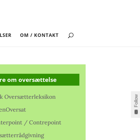
LSER
OM / KONTAKT
re om oversættelse
k Oversætterleksikon
Follow
enOversat
terpoint / Contrepoint
sætterrådgivning