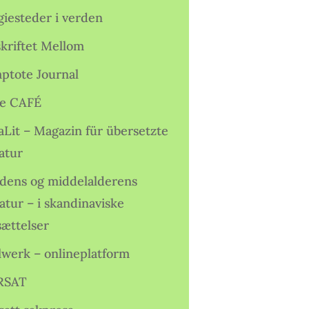
giesteder i verden
skriftet Mellom
ptote Journal
e CAFÉ
aLit – Magazin für übersetzte
atur
idens og middelalderens
ratur – i skandinaviske
sættelser
lwerk – onlineplatform
RSAT