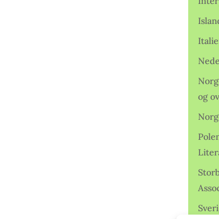
Inter
Isla
Ital
Nede
Norge
og o
Norg
Pole
Lite
Storb
Assoc
Sveri