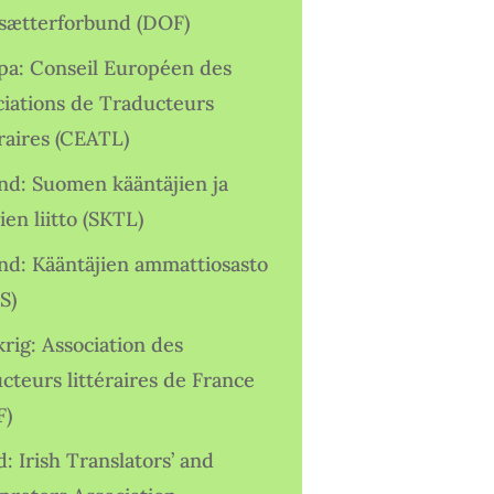
sætterforbund (DOF)
pa: Conseil Européen des
ciations de Traducteurs
raires (CEATL)
and: Suomen kääntäjien ja
ien liitto (SKTL)
and: Kääntäjien ammattiosasto
S)
rig: Association des
cteurs littéraires de France
F)
d: Irish Translators’ and