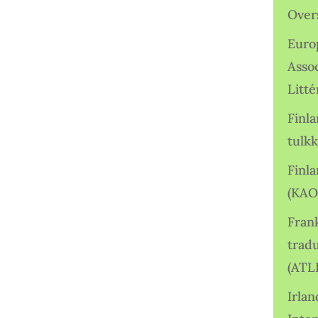
Over
Euro
Asso
Litté
Finl
tulkk
Finl
(KAO
Frank
tradu
(ATL
Irlan