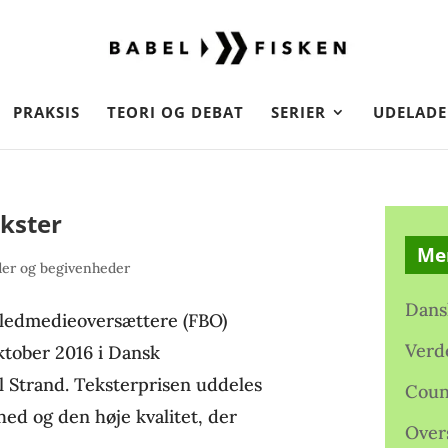
PRAKSIS
TEORI OG DEBAT
SERIER
UDELADE
kster
Me
er og begivenheder
Dans
illedmedieoversættere (FBO)
Verd
oktober 2016 i Dansk
l Strand. Teksterprisen uddeles
Coun
thed og den høje kvalitet, der
Over