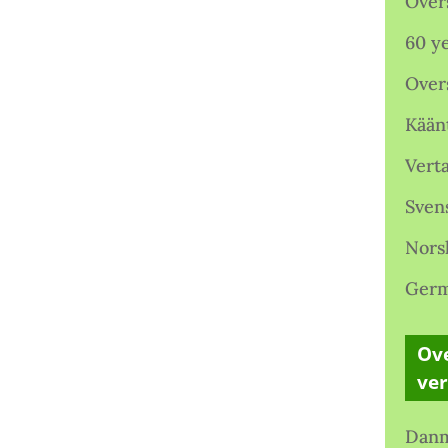
Over
60 ye
Over
Kään
Verta
Sven
Nors
Germ
Ove
ve
Danm