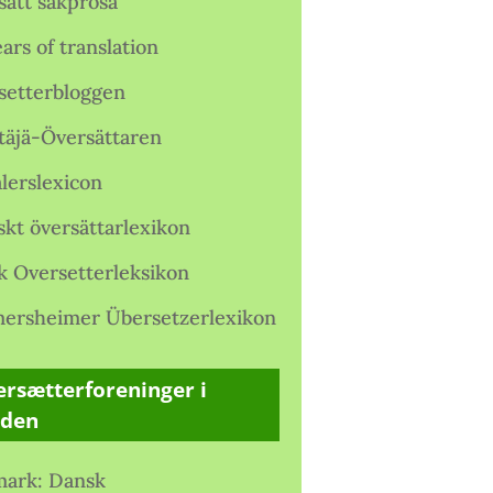
satt sakprosa
ars of translation
setterbloggen
täjä-Översättaren
lerslexicon
skt översättarlexikon
k Oversetterleksikon
ersheimer Übersetzerlexikon
rsætterforeninger i
rden
ark: Dansk