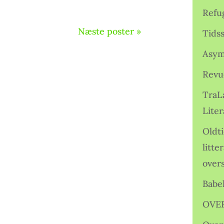
Refu
Næste poster »
Tids
Asym
Revu
TraL
Liter
Oldt
litte
over
Babe
OVE