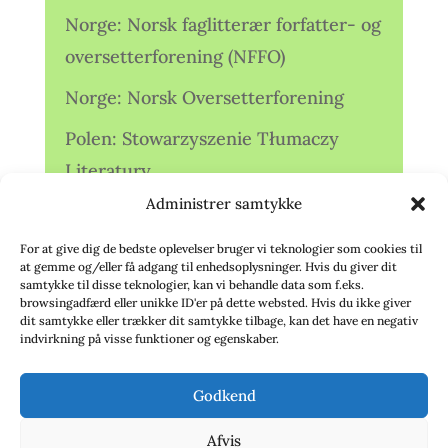
Norge: Norsk faglitterær forfatter- og
oversetterforening (NFFO)
Norge: Norsk Oversetterforening
Polen: Stowarzyszenie Tłumaczy
Literatury
Administrer samtykke
Storbritannien: Translators
Association (TA)
For at give dig de bedste oplevelser bruger vi teknologier som cookies til
at gemme og/eller få adgang til enhedsoplysninger. Hvis du giver dit
Sverige: Översättarsektionen (Ö.)
samtykke til disse teknologier, kan vi behandle data som f.eks.
browsingadfærd eller unikke ID'er på dette websted. Hvis du ikke giver
dit samtykke eller trækker dit samtykke tilbage, kan det have en negativ
Sverige: Översättarcentrum (ÖC)
indvirkning på visse funktioner og egenskaber.
Tyskland: Verbands
Godkend
deutschsprachiger Übersetzer (VdÜ)
Afvis