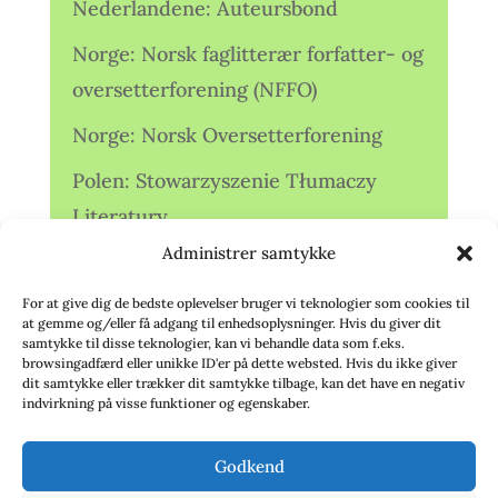
Nederlandene: Auteursbond
Norge: Norsk faglitterær forfatter- og
oversetterforening (NFFO)
Norge: Norsk Oversetterforening
Polen: Stowarzyszenie Tłumaczy
Literatury
Administrer samtykke
Storbritannien: Translators
Association (TA)
For at give dig de bedste oplevelser bruger vi teknologier som cookies til
at gemme og/eller få adgang til enhedsoplysninger. Hvis du giver dit
Sverige: Översättarsektionen (Ö.)
samtykke til disse teknologier, kan vi behandle data som f.eks.
browsingadfærd eller unikke ID'er på dette websted. Hvis du ikke giver
dit samtykke eller trækker dit samtykke tilbage, kan det have en negativ
Sverige: Översättarcentrum (ÖC)
indvirkning på visse funktioner og egenskaber.
Tyskland: Verbands
Godkend
deutschsprachiger Übersetzer (VdÜ)