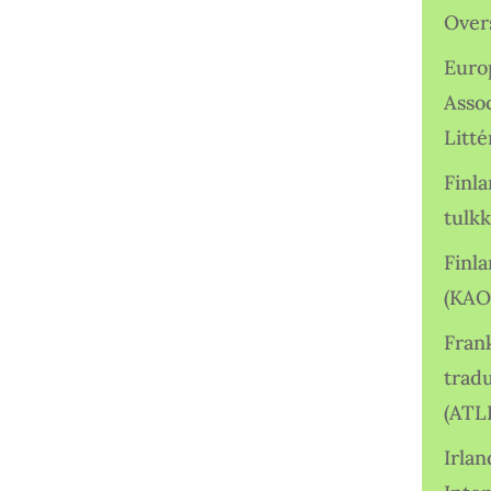
Over
Euro
Asso
Litté
Finl
tulkk
Finl
(KAO
Frank
tradu
(ATL
Irlan