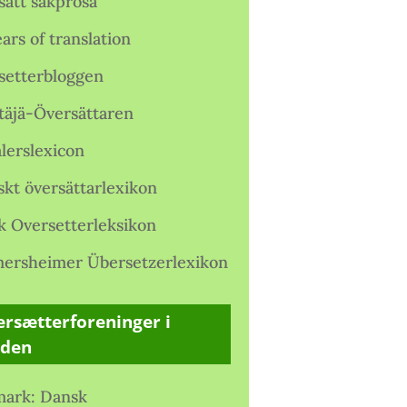
satt sakprosa
ars of translation
setterbloggen
täjä-Översättaren
lerslexicon
skt översättarlexikon
k Oversetterleksikon
ersheimer Übersetzerlexikon
rsætterforeninger i
rden
ark: Dansk