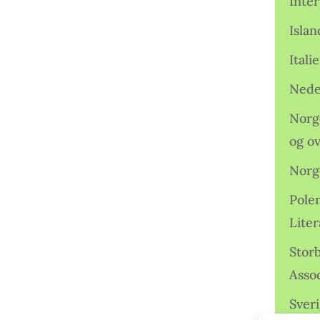
Inter
Isla
Ital
Nede
Norge
og o
Norg
Pole
Lite
Storb
Assoc
Sveri