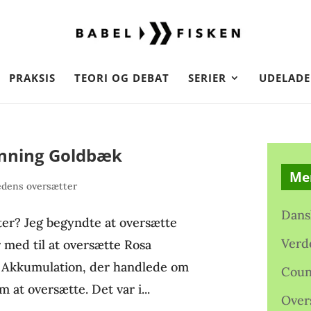
PRAKSIS
TEORI OG DEBAT
SERIER
UDELADE
nning Goldbæk
Me
dens oversætter
Dans
ter? Jeg begyndte at oversætte
Verd
ar med til at oversætte Rosa
 Akkumulation, der handlede om
Coun
at oversætte. Det var i...
Over