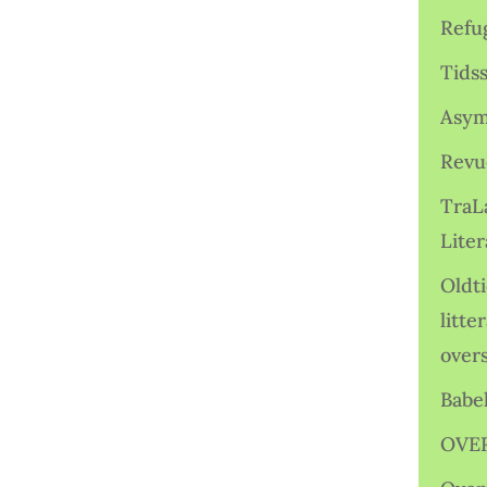
Refu
Tids
Asym
Revu
TraL
Liter
Oldt
litte
over
Babe
OVE