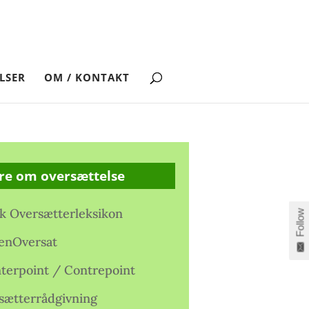
LSER
OM / KONTAKT
re om oversættelse
k Oversætterleksikon
Follow
enOversat
terpoint / Contrepoint
sætterrådgivning