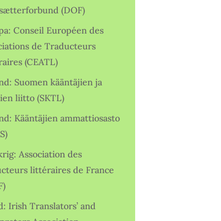
sætterforbund (DOF)
pa: Conseil Européen des
ciations de Traducteurs
raires (CEATL)
and: Suomen kääntäjien ja
ien liitto (SKTL)
and: Kääntäjien ammattiosasto
S)
rig: Association des
cteurs littéraires de France
F)
d: Irish Translators’ and