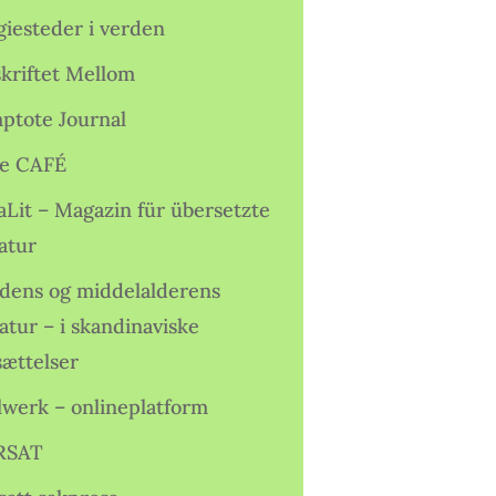
giesteder i verden
skriftet Mellom
ptote Journal
e CAFÉ
aLit – Magazin für übersetzte
atur
idens og middelalderens
ratur – i skandinaviske
sættelser
lwerk – onlineplatform
RSAT