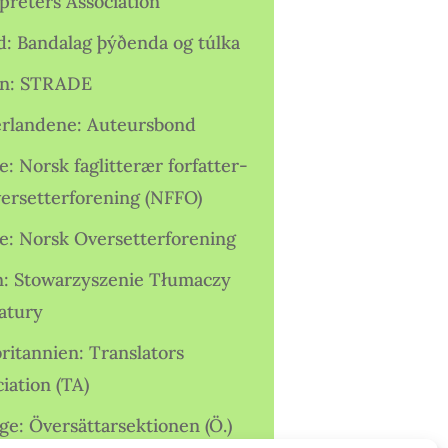
preters Association
nd: Bandalag þýðenda og túlka
ien: STRADE
rlandene: Auteursbond
: Norsk faglitterær forfatter-
versetterforening (NFFO)
e: Norsk Oversetterforening
n: Stowarzyszenie Tłumaczy
ratury
ritannien: Translators
iation (TA)
ge: Översättarsektionen (Ö.)