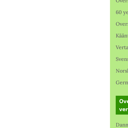
Over
60 ye
Over
Kään
Verta
Sven
Nors
Germ
Ove
ve
Danm