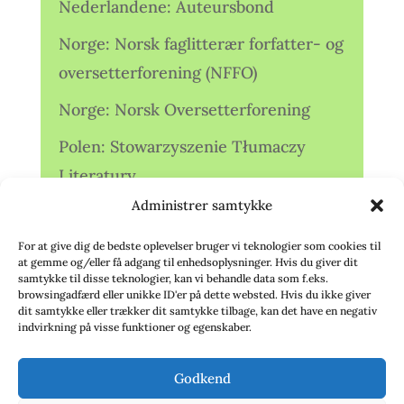
Nederlandene: Auteursbond
Norge: Norsk faglitterær forfatter- og
oversetterforening (NFFO)
Norge: Norsk Oversetterforening
Polen: Stowarzyszenie Tłumaczy
Literatury
Administrer samtykke
Storbritannien: Translators
Association (TA)
For at give dig de bedste oplevelser bruger vi teknologier som cookies til
at gemme og/eller få adgang til enhedsoplysninger. Hvis du giver dit
Sverige: Översättarsektionen (Ö.)
samtykke til disse teknologier, kan vi behandle data som f.eks.
browsingadfærd eller unikke ID'er på dette websted. Hvis du ikke giver
dit samtykke eller trækker dit samtykke tilbage, kan det have en negativ
Sverige: Översättarcentrum (ÖC)
indvirkning på visse funktioner og egenskaber.
Tyskland: Verbands
Godkend
deutschsprachiger Übersetzer (VdÜ)