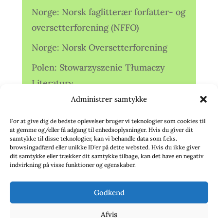
Norge: Norsk faglitterær forfatter- og
oversetterforening (NFFO)
Norge: Norsk Oversetterforening
Polen: Stowarzyszenie Tłumaczy
Literatury
Administrer samtykke
Storbritannien: Translators
Association (TA)
For at give dig de bedste oplevelser bruger vi teknologier som cookies til
at gemme og/eller få adgang til enhedsoplysninger. Hvis du giver dit
Sverige: Översättarsektionen (Ö.)
samtykke til disse teknologier, kan vi behandle data som f.eks.
browsingadfærd eller unikke ID'er på dette websted. Hvis du ikke giver
dit samtykke eller trækker dit samtykke tilbage, kan det have en negativ
Sverige: Översättarcentrum (ÖC)
indvirkning på visse funktioner og egenskaber.
Tyskland: Verbands
Godkend
deutschsprachiger Übersetzer (VdÜ)
Afvis