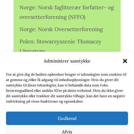
Norge: Norsk faglitterær forfatter- og
oversetterforening (NFFO)
Norge: Norsk Oversetterforening
Polen: Stowarzyszenie Tłumaczy
Literatury
Administrer samtykke
Storbritannien: Translators
Association (TA)
For at give dig de bedste oplevelser bruger vi teknologier som cookies til
at gemme og/eller få adgang til enhedsoplysninger. Hvis du giver dit
Sverige: Översättarsektionen (Ö.)
samtykke til disse teknologier, kan vi behandle data som f.eks.
browsingadfærd eller unikke ID'er på dette websted. Hvis du ikke giver
dit samtykke eller trækker dit samtykke tilbage, kan det have en negativ
Sverige: Översättarcentrum (ÖC)
indvirkning på visse funktioner og egenskaber.
Tyskland: Verbands
Godkend
deutschsprachiger Übersetzer (VdÜ)
Afvis