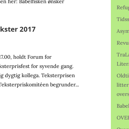
en her: Babelfisken ønsker
Refu
Tids
kster 2017
Asym
Revu
TraL
 17.00, holdt Forum for
Liter
ksterprisfest for syvende gang.
ig dygtig kollega. Teksterprisen
Oldt
 Teksterpriskomitéen begrunder...
litte
over
Babe
OVE