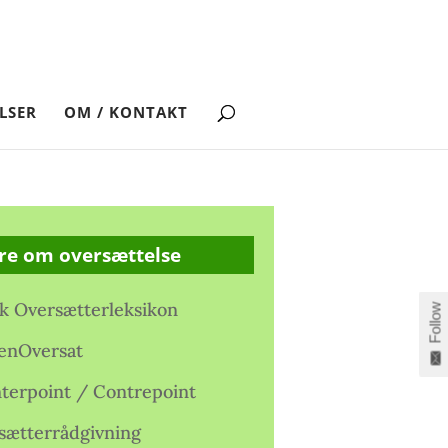
LSER
OM / KONTAKT
re om oversættelse
k Oversætterleksikon
Follow
enOversat
terpoint / Contrepoint
sætterrådgivning