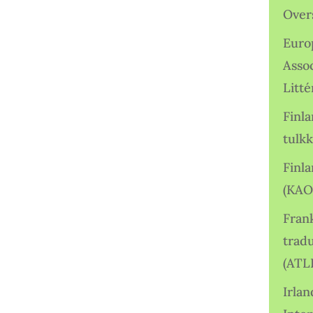
Over
Euro
Asso
Litté
Finl
tulkk
Finl
(KAO
Frank
tradu
(ATL
Irlan