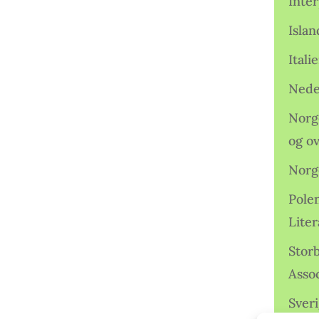
Inter
Isla
Ital
Nede
Norge
og o
Norg
Pole
Lite
Storb
Assoc
Sveri