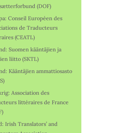
sætterforbund (DOF)
pa: Conseil Européen des
ciations de Traducteurs
raires (CEATL)
and: Suomen kääntäjien ja
ien liitto (SKTL)
and: Kääntäjien ammattiosasto
S)
rig: Association des
cteurs littéraires de France
F)
d: Irish Translators’ and