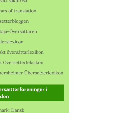
satt sakprosa
ars of translation
setterbloggen
täjä-Översättaren
lerslexicon
skt översättarlexikon
k Oversetterleksikon
ersheimer Übersetzerlexikon
rsætterforeninger i
rden
ark: Dansk