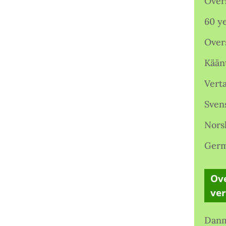
Over
60 ye
Over
Kään
Verta
Sven
Nors
Germ
Ove
ve
Danm