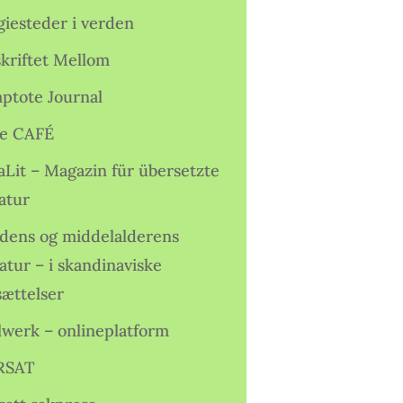
giesteder i verden
skriftet Mellom
ptote Journal
e CAFÉ
aLit – Magazin für übersetzte
atur
idens og middelalderens
ratur – i skandinaviske
sættelser
lwerk – onlineplatform
RSAT