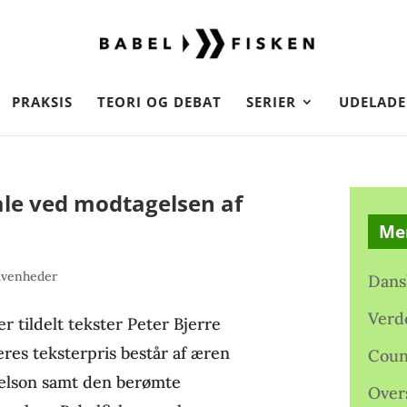
PRAKSIS
TEORI OG DEBAT
SERIER
UDELADE
ale ved modtagelsen af
Me
ivenheder
Dans
Verd
r tildelt tekster Peter Bjerre
res teksterpris består af æren
Coun
nelson samt den berømte
Over