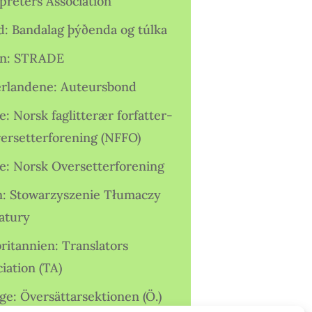
preters Association
nd: Bandalag þýðenda og túlka
ien: STRADE
rlandene: Auteursbond
: Norsk faglitterær forfatter-
versetterforening (NFFO)
e: Norsk Oversetterforening
n: Stowarzyszenie Tłumaczy
ratury
ritannien: Translators
iation (TA)
ge: Översättarsektionen (Ö.)