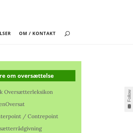
LSER
OM / KONTAKT
re om oversættelse
k Oversætterleksikon
Follow
enOversat
terpoint / Contrepoint
sætterrådgivning