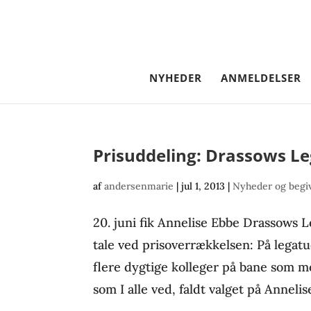
NYHEDER
ANMELDELSER
Prisuddeling: Drassows Leg
af
andersenmarie
|
jul 1, 2013
|
Nyheder og begi
20. juni fik Annelise Ebbe Drassows L
tale ved prisoverrækkelsen: På legatu
flere dygtige kolleger på bane som 
som I alle ved, faldt valget på Annelis