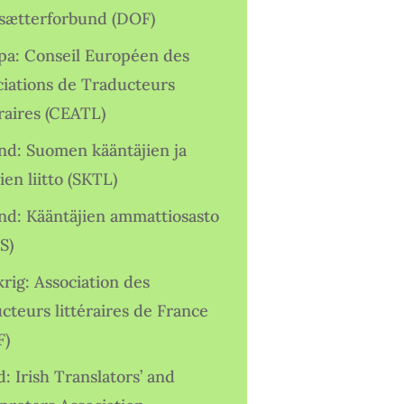
sætterforbund (DOF)
pa: Conseil Européen des
ciations de Traducteurs
raires (CEATL)
and: Suomen kääntäjien ja
ien liitto (SKTL)
and: Kääntäjien ammattiosasto
S)
rig: Association des
cteurs littéraires de France
F)
d: Irish Translators’ and