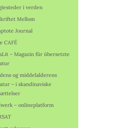
giesteder i verden
skriftet Mellom
ptote Journal
e CAFÉ
aLit – Magazin für übersetzte
atur
idens og middelalderens
ratur – i skandinaviske
sættelser
lwerk – onlineplatform
RSAT