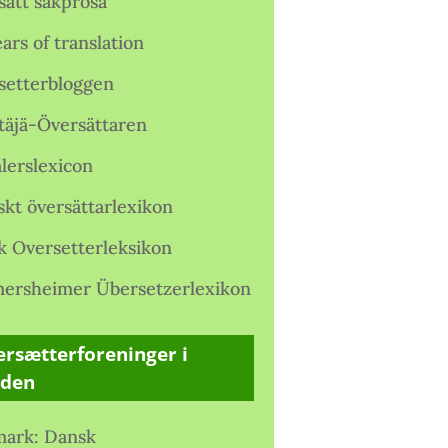
satt sakprosa
ars of translation
setterbloggen
täjä-Översättaren
lerslexicon
skt översättarlexikon
k Oversetterleksikon
ersheimer Übersetzerlexikon
rsætterforeninger i
rden
ark: Dansk