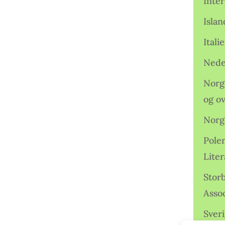
Inter
Isla
Ital
Nede
Norge
og o
Norg
Pole
Lite
Storb
Assoc
Sveri