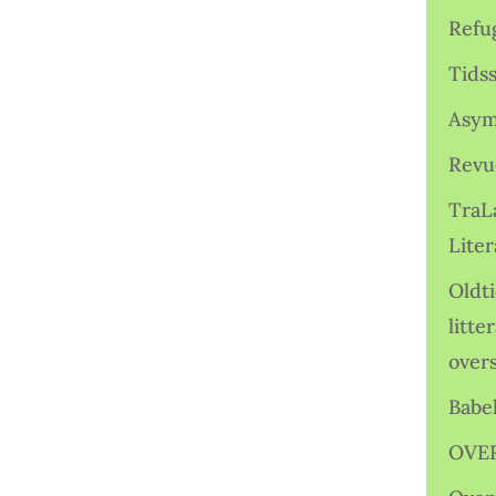
Refu
Tids
Asym
Revu
TraL
Liter
Oldt
litte
over
Babe
OVE