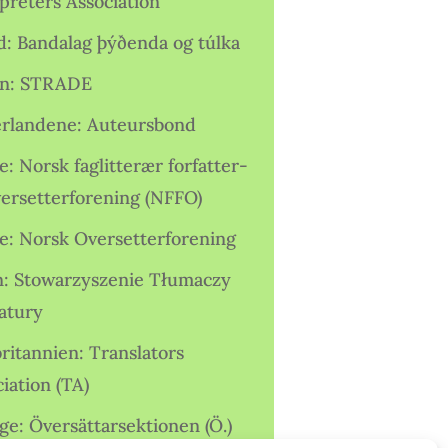
preters Association
nd: Bandalag þýðenda og túlka
ien: STRADE
rlandene: Auteursbond
: Norsk faglitterær forfatter-
versetterforening (NFFO)
e: Norsk Oversetterforening
n: Stowarzyszenie Tłumaczy
ratury
ritannien: Translators
iation (TA)
ge: Översättarsektionen (Ö.)