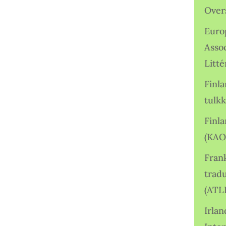
Over
Euro
Asso
Litté
Finl
tulkk
Finl
(KAO
Frank
tradu
(ATL
Irlan