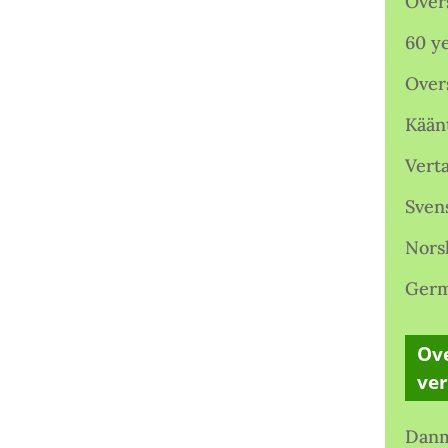
Over
60 ye
Over
Kään
Verta
Sven
Nors
Germ
Ove
ve
Danm