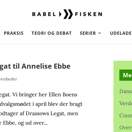
PRAKSIS
TEORI OG DEBAT
SERIER
UDELADE
at til Annelise Ebbe
Me
venheder
Dans
egat. Vi bringer her Ellen Boens
Verd
dvalgsmødet i april blev der bragt
modtager af Drassows Legat, men
Coun
e Ebbe, og ud over...
Over