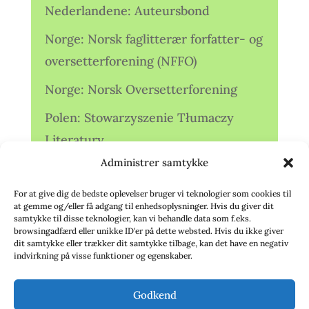
Nederlandene: Auteursbond
Norge: Norsk faglitterær forfatter- og
oversetterforening (NFFO)
Norge: Norsk Oversetterforening
Polen: Stowarzyszenie Tłumaczy
Literatury
Administrer samtykke
Storbritannien: Translators
Association (TA)
For at give dig de bedste oplevelser bruger vi teknologier som cookies til
at gemme og/eller få adgang til enhedsoplysninger. Hvis du giver dit
Sverige: Översättarsektionen (Ö.)
samtykke til disse teknologier, kan vi behandle data som f.eks.
browsingadfærd eller unikke ID'er på dette websted. Hvis du ikke giver
dit samtykke eller trækker dit samtykke tilbage, kan det have en negativ
Sverige: Översättarcentrum (ÖC)
indvirkning på visse funktioner og egenskaber.
Tyskland: Verbands
Godkend
deutschsprachiger Übersetzer (VdÜ)