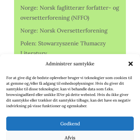
Norge: Norsk faglitterær forfatter- og
oversetterforening (NFFO)
Norge: Norsk Oversetterforening
Polen: Stowarzyszenie Tłumaczy
Literatury
Administrer samtykke
Storbritannien: Translators
Association (TA)
For at give dig de bedste oplevelser bruger vi teknologier som cookies til
at gemme og/eller få adgang til enhedsoplysninger. Hvis du giver dit
Sverige: Översättarsektionen (Ö.)
samtykke til disse teknologier, kan vi behandle data som f.eks.
browsingadfærd eller unikke ID'er på dette websted. Hvis du ikke giver
dit samtykke eller trækker dit samtykke tilbage, kan det have en negativ
Sverige: Översättarcentrum (ÖC)
indvirkning på visse funktioner og egenskaber.
Tyskland: Verbands
Godkend
deutschsprachiger Übersetzer (VdÜ)
Afvis