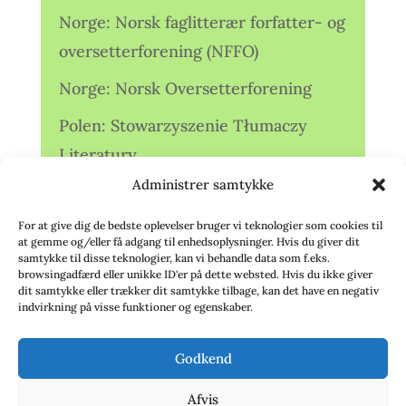
Norge: Norsk faglitterær forfatter- og
oversetterforening (NFFO)
Norge: Norsk Oversetterforening
Polen: Stowarzyszenie Tłumaczy
Literatury
Administrer samtykke
Storbritannien: Translators
Association (TA)
For at give dig de bedste oplevelser bruger vi teknologier som cookies til
at gemme og/eller få adgang til enhedsoplysninger. Hvis du giver dit
Sverige: Översättarsektionen (Ö.)
samtykke til disse teknologier, kan vi behandle data som f.eks.
browsingadfærd eller unikke ID'er på dette websted. Hvis du ikke giver
dit samtykke eller trækker dit samtykke tilbage, kan det have en negativ
Sverige: Översättarcentrum (ÖC)
indvirkning på visse funktioner og egenskaber.
Tyskland: Verbands
Godkend
deutschsprachiger Übersetzer (VdÜ)
Afvis