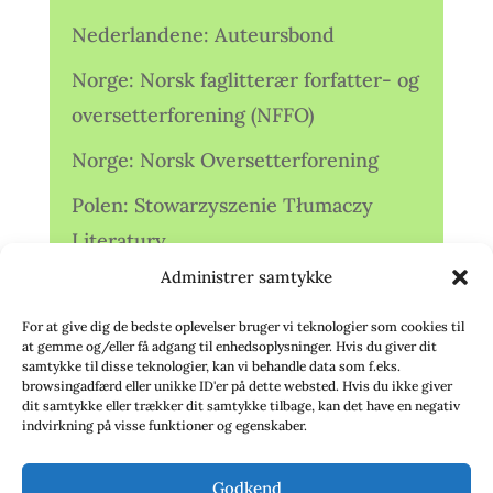
Nederlandene: Auteursbond
Norge: Norsk faglitterær forfatter- og
oversetterforening (NFFO)
Norge: Norsk Oversetterforening
Polen: Stowarzyszenie Tłumaczy
Literatury
Administrer samtykke
Storbritannien: Translators
Association (TA)
For at give dig de bedste oplevelser bruger vi teknologier som cookies til
at gemme og/eller få adgang til enhedsoplysninger. Hvis du giver dit
Sverige: Översättarsektionen (Ö.)
samtykke til disse teknologier, kan vi behandle data som f.eks.
browsingadfærd eller unikke ID'er på dette websted. Hvis du ikke giver
dit samtykke eller trækker dit samtykke tilbage, kan det have en negativ
Sverige: Översättarcentrum (ÖC)
indvirkning på visse funktioner og egenskaber.
Tyskland: Verbands
Godkend
deutschsprachiger Übersetzer (VdÜ)