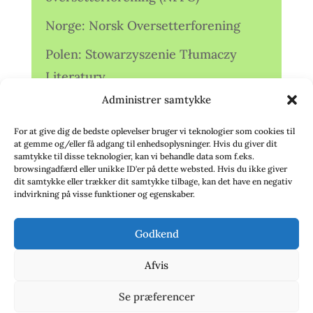
Norge: Norsk Oversetterforening
Polen: Stowarzyszenie Tłumaczy
Literatury
Administrer samtykke
Storbritannien: Translators
Association (TA)
For at give dig de bedste oplevelser bruger vi teknologier som cookies til
at gemme og/eller få adgang til enhedsoplysninger. Hvis du giver dit
Sverige: Översättarsektionen (Ö.)
samtykke til disse teknologier, kan vi behandle data som f.eks.
browsingadfærd eller unikke ID'er på dette websted. Hvis du ikke giver
dit samtykke eller trækker dit samtykke tilbage, kan det have en negativ
Sverige: Översättarcentrum (ÖC)
indvirkning på visse funktioner og egenskaber.
Tyskland: Verbands
Godkend
deutschsprachiger Übersetzer (VdÜ)
Afvis
Se præferencer
© 2020 - Babelfisken