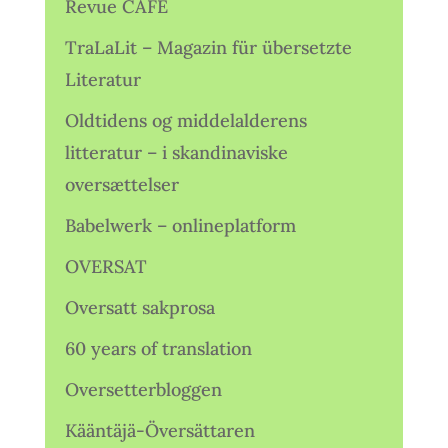
Revue CAFÉ
TraLaLit – Magazin für übersetzte
Literatur
Oldtidens og middelalderens
litteratur – i skandinaviske
oversættelser
Babelwerk – onlineplatform
OVERSAT
Oversatt sakprosa
60 years of translation
Oversetterbloggen
Kääntäjä-Översättaren