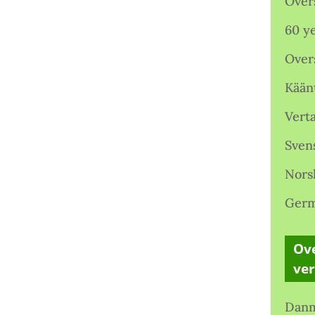
Over
60 ye
Over
Kään
Verta
Sven
Nors
Germ
Ove
ve
Danm