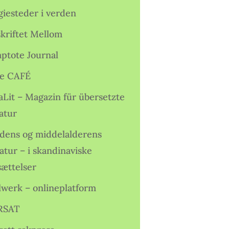
giesteder i verden
skriftet Mellom
ptote Journal
e CAFÉ
aLit – Magazin für übersetzte
atur
idens og middelalderens
ratur – i skandinaviske
sættelser
lwerk – onlineplatform
RSAT