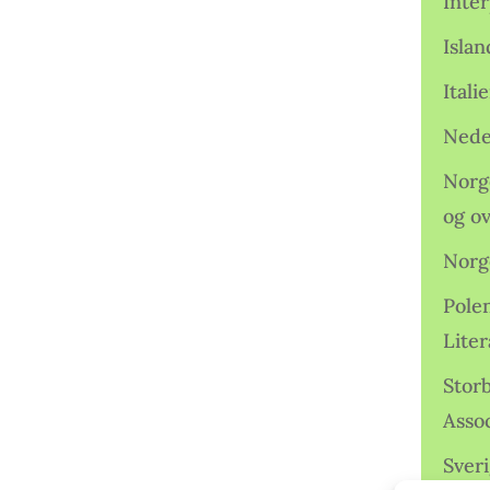
Inter
Isla
Ital
Nede
Norge
og o
Norg
Pole
Lite
Storb
Assoc
Sveri