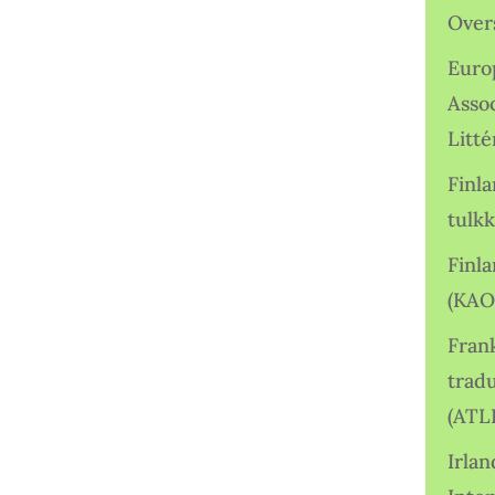
Over
Euro
Asso
Litté
Finl
tulkk
Finl
(KAO
Frank
tradu
(ATL
Irlan