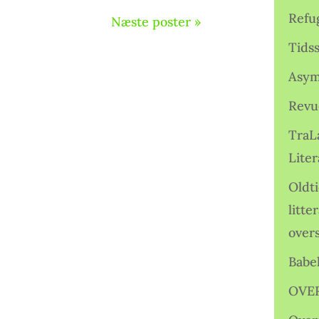
Refu
Næste poster »
Tids
Asym
Revu
TraL
Liter
Oldt
litte
over
Babe
OVE