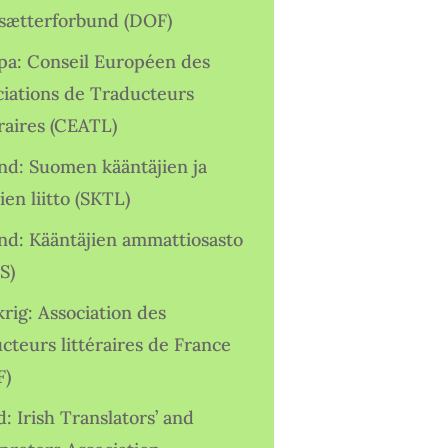
sætterforbund (DOF)
pa: Conseil Européen des
ciations de Traducteurs
raires (CEATL)
and: Suomen kääntäjien ja
ien liitto (SKTL)
and: Kääntäjien ammattiosasto
S)
rig: Association des
cteurs littéraires de France
F)
d: Irish Translators’ and