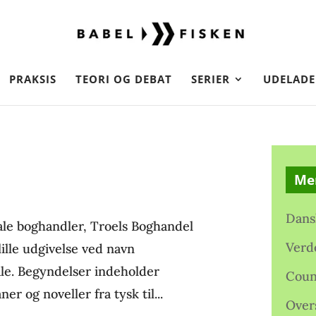
PRAKSIS
TEORI OG DEBAT
SERIER
UDELADE
Me
Dans
ale boghandler, Troels Boghandel
Verd
lille udgivelse ved navn
ale. Begyndelser indeholder
Coun
er og noveller fra tysk til...
Over