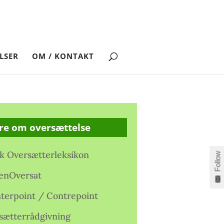
LSER
OM / KONTAKT
re om oversættelse
k Oversætterleksikon
Follow
enOversat
terpoint / Contrepoint
sætterrådgivning