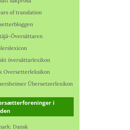
satt sakprosa
ars of translation
setterbloggen
täjä-Översättaren
lerslexicon
skt översättarlexikon
k Oversetterleksikon
ersheimer Übersetzerlexikon
rsætterforeninger i
rden
ark: Dansk