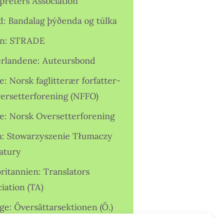
preters Association
nd: Bandalag þýðenda og túlka
ien: STRADE
rlandene: Auteursbond
: Norsk faglitterær forfatter-
versetterforening (NFFO)
e: Norsk Oversetterforening
n: Stowarzyszenie Tłumaczy
ratury
ritannien: Translators
iation (TA)
ge: Översättarsektionen (Ö.)