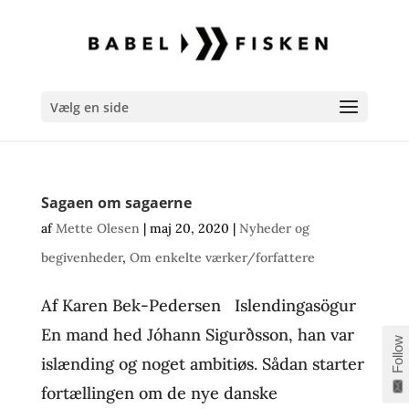
Vælg en side
Sagaen om sagaerne
af
Mette Olesen
|
maj 20, 2020
|
Nyheder og
begivenheder
,
Om enkelte værker/forfattere
Af Karen Bek-Pedersen Islendingasögur
En mand hed Jóhann Sigurðsson, han var
Follow
islænding og noget ambitiøs. Sådan starter
fortællingen om de nye danske