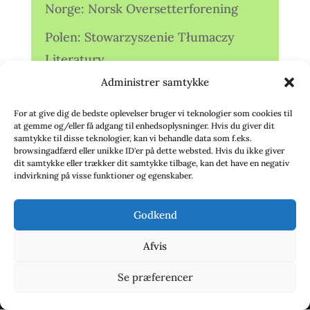
Norge: Norsk Oversetterforening
Polen: Stowarzyszenie Tłumaczy
Literatury
Administrer samtykke
Storbritannien: Translators
Association (TA)
For at give dig de bedste oplevelser bruger vi teknologier som cookies til
at gemme og/eller få adgang til enhedsoplysninger. Hvis du giver dit
Sverige: Översättarsektionen (Ö.)
samtykke til disse teknologier, kan vi behandle data som f.eks.
browsingadfærd eller unikke ID'er på dette websted. Hvis du ikke giver
dit samtykke eller trækker dit samtykke tilbage, kan det have en negativ
Sverige: Översättarcentrum (ÖC)
indvirkning på visse funktioner og egenskaber.
Tyskland: Verbands
Godkend
deutschsprachiger Übersetzer (VdÜ)
Afvis
Se præferencer
© 2020 - Babelfisken