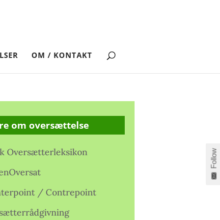
LSER
OM / KONTAKT
re om oversættelse
k Oversætterleksikon
Follow
enOversat
terpoint / Contrepoint
sætterrådgivning