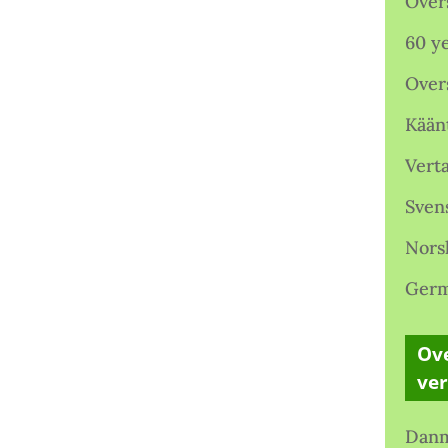
Over
60 ye
Over
Kään
Verta
Sven
Nors
Germ
Ove
ve
Danm