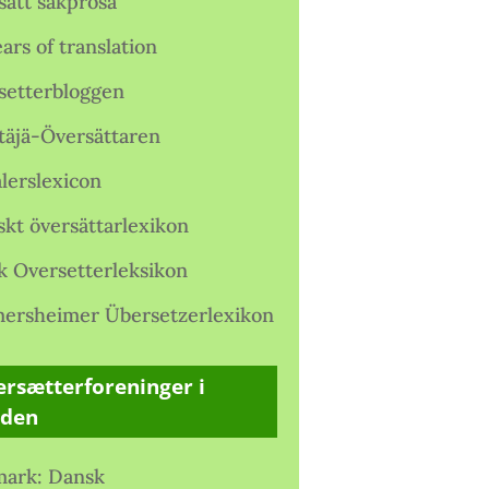
satt sakprosa
ars of translation
setterbloggen
täjä-Översättaren
lerslexicon
skt översättarlexikon
k Oversetterleksikon
ersheimer Übersetzerlexikon
rsætterforeninger i
rden
ark: Dansk