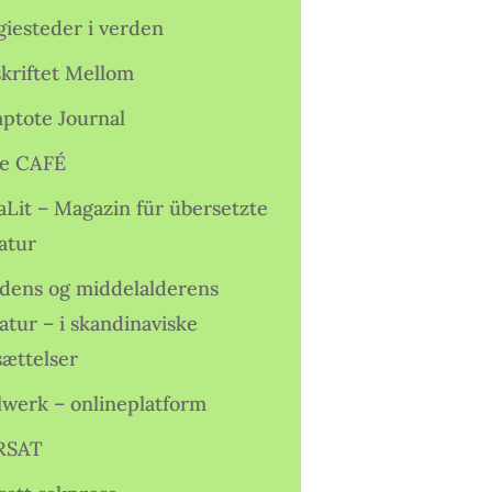
giesteder i verden
skriftet Mellom
ptote Journal
e CAFÉ
aLit – Magazin für übersetzte
atur
idens og middelalderens
ratur – i skandinaviske
sættelser
lwerk – onlineplatform
RSAT