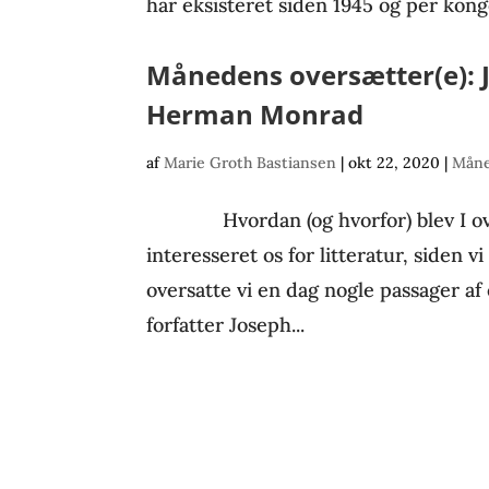
har eksisteret siden 1945 og per konge
Månedens oversætter(e): J
Herman Monrad
af
Marie Groth Bastiansen
|
okt 22, 2020
|
Måne
Hvordan (og hvorfor) blev I over
interesseret os for litteratur, siden vi
oversatte vi en dag nogle passager af
forfatter Joseph...