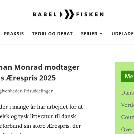
PRAKSIS
TEORI OG DEBAT
SERIER
UDELADE
erman Monrad modtager
Me
s Ærespris 2025
givenheder
,
Prisuddelinger
Dans
Verd
 der i mange år har arbejdet for at
isk og tysk litteratur til dansk
Coun
rforbund sin store Ærespris, der
Over