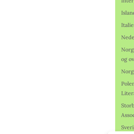
Inter
Isla
Ital
Nede
Norge
og o
Norg
Pole
Lite
Storb
Assoc
Sveri