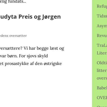
lig fundats...
Refu
udyta Preis og Jørgen
Tids
Asym
Revu
dens oversætter
TraL
sættere? Vi har begge læst og
Liter
 var børn. For sjovs skyld
Oldt
 et prosastykke af den østrigske
litte
over
Babe
OVE