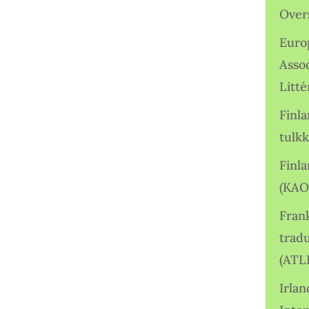
Over
Euro
Asso
Litté
Finl
tulkk
Finl
(KAO
Frank
tradu
(ATL
Irlan