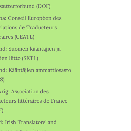
sætterforbund (DOF)
pa: Conseil Européen des
ciations de Traducteurs
raires (CEATL)
and: Suomen kääntäjien ja
ien liitto (SKTL)
and: Kääntäjien ammattiosasto
S)
rig: Association des
cteurs littéraires de France
F)
d: Irish Translators’ and