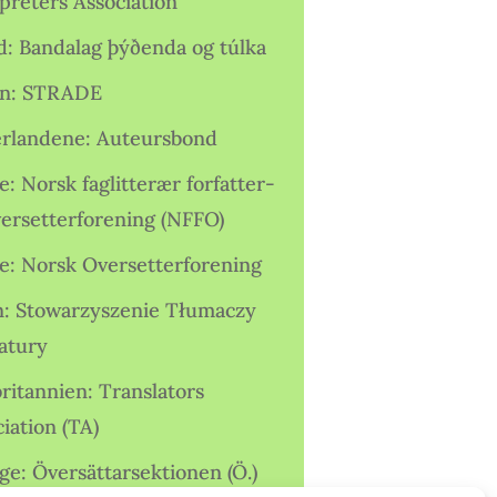
preters Association
nd: Bandalag þýðenda og túlka
ien: STRADE
rlandene: Auteursbond
: Norsk faglitterær forfatter-
versetterforening (NFFO)
e: Norsk Oversetterforening
n: Stowarzyszenie Tłumaczy
ratury
ritannien: Translators
iation (TA)
ge: Översättarsektionen (Ö.)