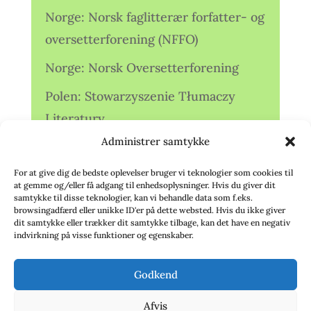
Norge: Norsk faglitterær forfatter- og
oversetterforening (NFFO)
Norge: Norsk Oversetterforening
Polen: Stowarzyszenie Tłumaczy
Literatury
Administrer samtykke
Storbritannien: Translators
Association (TA)
For at give dig de bedste oplevelser bruger vi teknologier som cookies til
at gemme og/eller få adgang til enhedsoplysninger. Hvis du giver dit
Sverige: Översättarsektionen (Ö.)
samtykke til disse teknologier, kan vi behandle data som f.eks.
browsingadfærd eller unikke ID'er på dette websted. Hvis du ikke giver
dit samtykke eller trækker dit samtykke tilbage, kan det have en negativ
Sverige: Översättarcentrum (ÖC)
indvirkning på visse funktioner og egenskaber.
Tyskland: Verbands
Godkend
deutschsprachiger Übersetzer (VdÜ)
Afvis