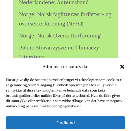
Nederlandene: Auteursbond
Norge: Norsk faglitterær forfatter- og
oversetterforening (NFFO)
Norge: Norsk Oversetterforening
Polen: Stowarzyszenie Tłumaczy
Literatury
Administrer samtykke
Storbritannien: Translators
Association (TA)
For at give dig de bedste oplevelser bruger vi teknologier som cookies til
at gemme og/eller få adgang til enhedsoplysninger. Hvis du giver dit
Sverige: Översättarsektionen (Ö.)
samtykke til disse teknologier, kan vi behandle data som f.eks.
browsingadfærd eller unikke ID'er på dette websted. Hvis du ikke giver
dit samtykke eller trækker dit samtykke tilbage, kan det have en negativ
Sverige: Översättarcentrum (ÖC)
indvirkning på visse funktioner og egenskaber.
Tyskland: Verbands
Godkend
deutschsprachiger Übersetzer (VdÜ)