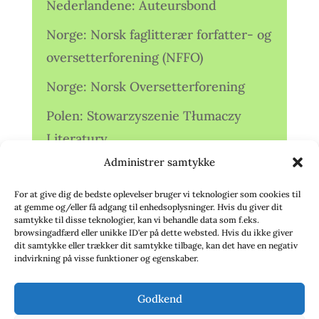
Nederlandene: Auteursbond
Norge: Norsk faglitterær forfatter- og
oversetterforening (NFFO)
Norge: Norsk Oversetterforening
Polen: Stowarzyszenie Tłumaczy
Literatury
Administrer samtykke
Storbritannien: Translators
Association (TA)
For at give dig de bedste oplevelser bruger vi teknologier som cookies til
at gemme og/eller få adgang til enhedsoplysninger. Hvis du giver dit
Sverige: Översättarsektionen (Ö.)
samtykke til disse teknologier, kan vi behandle data som f.eks.
browsingadfærd eller unikke ID'er på dette websted. Hvis du ikke giver
dit samtykke eller trækker dit samtykke tilbage, kan det have en negativ
Sverige: Översättarcentrum (ÖC)
indvirkning på visse funktioner og egenskaber.
Tyskland: Verbands
Godkend
deutschsprachiger Übersetzer (VdÜ)