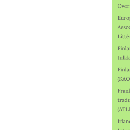
Over
Euro
Asso
Litté
Finl
tulkk
Finl
(KAO
Frank
tradu
(ATL
Irlan