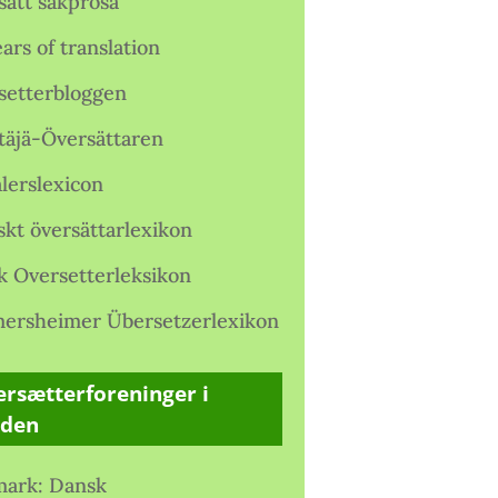
satt sakprosa
ars of translation
setterbloggen
täjä-Översättaren
lerslexicon
skt översättarlexikon
k Oversetterleksikon
ersheimer Übersetzerlexikon
rsætterforeninger i
rden
ark: Dansk