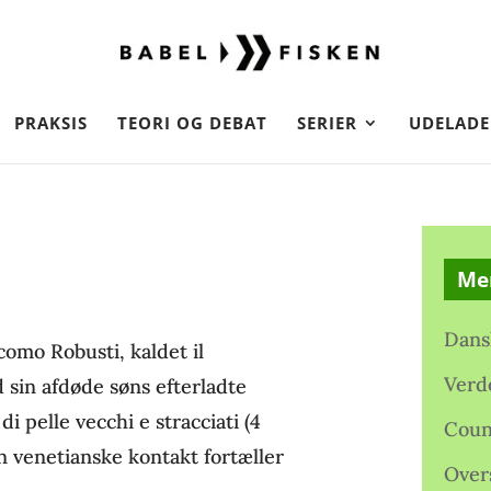
PRAKSIS
TEORI OG DEBAT
SERIER
UDELADE
Me
Dans
como Robusti, kaldet il
Verd
 sin afdøde søns efterladte
i pelle vecchi e stracciati (4
Coun
in venetianske kontakt fortæller
Over