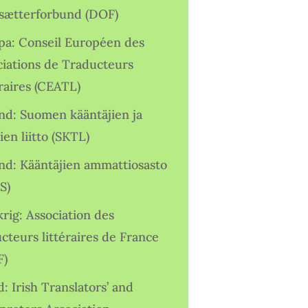
sætterforbund (DOF)
pa: Conseil Européen des
ciations de Traducteurs
raires (CEATL)
and: Suomen kääntäjien ja
ien liitto (SKTL)
and: Kääntäjien ammattiosasto
S)
rig: Association des
cteurs littéraires de France
F)
d: Irish Translators’ and