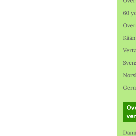
Over
60 ye
Over
Kään
Verta
Sven
Nors
Germ
Ove
ve
Danm