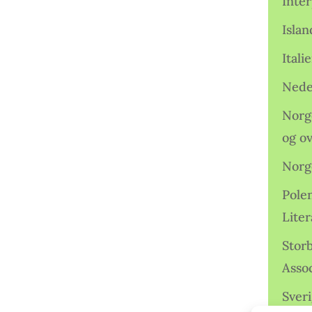
Inter
Isla
Ital
Nede
Norge
og o
Norg
Pole
Lite
Storb
Assoc
Sveri