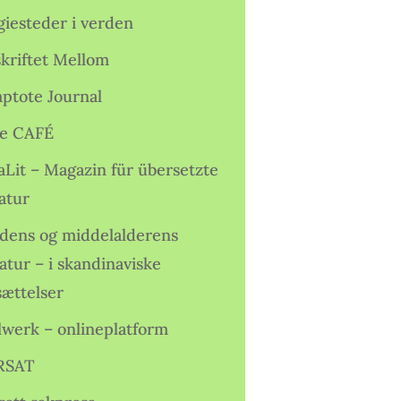
giesteder i verden
skriftet Mellom
ptote Journal
e CAFÉ
aLit – Magazin für übersetzte
atur
idens og middelalderens
ratur – i skandinaviske
sættelser
lwerk – onlineplatform
RSAT