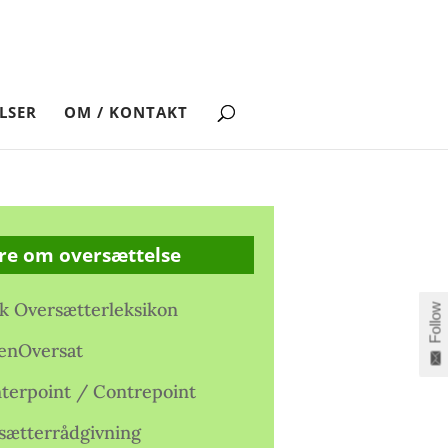
LSER
OM / KONTAKT
re om oversættelse
k Oversætterleksikon
Follow
enOversat
terpoint / Contrepoint
sætterrådgivning