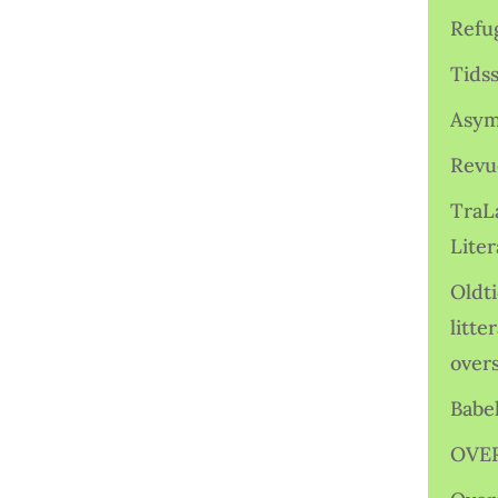
Refu
Tids
Asym
Revu
TraL
Liter
Oldt
litte
over
Babe
OVE