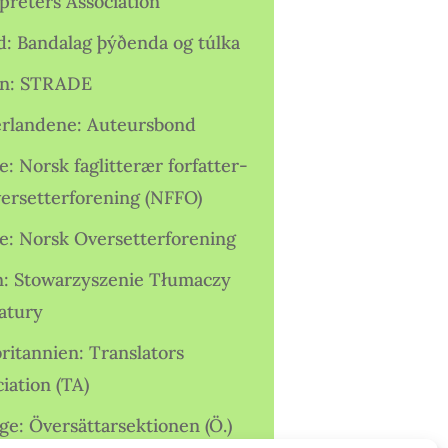
preters Association
nd: Bandalag þýðenda og túlka
ien: STRADE
rlandene: Auteursbond
: Norsk faglitterær forfatter-
versetterforening (NFFO)
e: Norsk Oversetterforening
n: Stowarzyszenie Tłumaczy
ratury
ritannien: Translators
iation (TA)
ge: Översättarsektionen (Ö.)