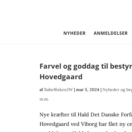
NYHEDER
ANMELDELSER
Farvel og goddag til besty
Hovedgaard
af
BabelfiskenJW
|
mar 5, 2024
|
Nyheder og be
m.m.
Nye kræfter til Hald Det Danske For
Hovedgaard ved Viborg har fået ny cen