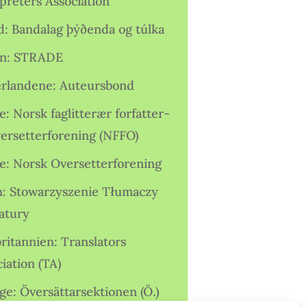
preters Association
nd: Bandalag þýðenda og túlka
ien: STRADE
rlandene: Auteursbond
: Norsk faglitterær forfatter-
versetterforening (NFFO)
e: Norsk Oversetterforening
n: Stowarzyszenie Tłumaczy
ratury
ritannien: Translators
iation (TA)
ge: Översättarsektionen (Ö.)