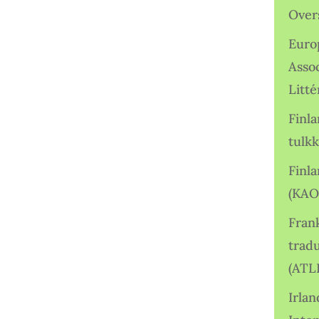
Over
Euro
Asso
Litté
Finl
tulkk
Finl
(KAO
Frank
tradu
(ATL
Irlan