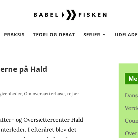
PRAKSIS
TEORI OG DEBAT
SERIER
UDELADE
rerne på Hald
Me
givenheder
,
Om oversætterhuse, rejser
Dans
Verd
fatter- og Oversættercenter Hald
Coun
terleder. I efteråret blev det
Over