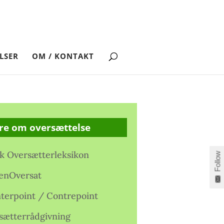
LSER
OM / KONTAKT
re om oversættelse
k Oversætterleksikon
Follow
enOversat
terpoint / Contrepoint
sætterrådgivning