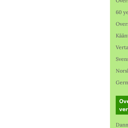
Over
60 ye
Over
Kään
Verta
Sven
Nors
Germ
Ove
ve
Danm