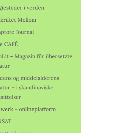
giesteder i verden
skriftet Mellom
ptote Journal
e CAFÉ
aLit – Magazin für übersetzte
atur
idens og middelalderens
ratur – i skandinaviske
sættelser
lwerk – onlineplatform
RSAT