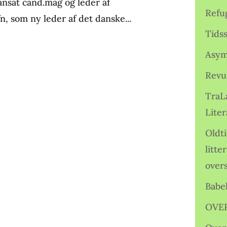
ansat cand.mag og leder af
Refu
 som ny leder af det danske...
Tids
Asym
Revu
TraL
Liter
Oldt
litte
over
Babe
OVE