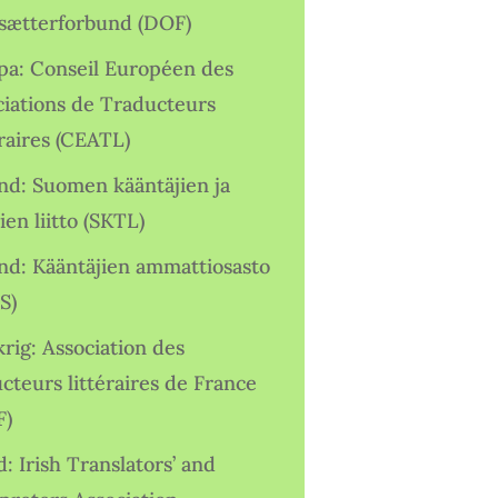
sætterforbund (DOF)
pa: Conseil Européen des
ciations de Traducteurs
raires (CEATL)
and: Suomen kääntäjien ja
ien liitto (SKTL)
and: Kääntäjien ammattiosasto
S)
rig: Association des
cteurs littéraires de France
F)
d: Irish Translators’ and