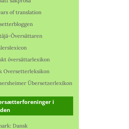
satt sakprosa
ars of translation
setterbloggen
täjä-Översättaren
lerslexicon
skt översättarlexikon
k Oversetterleksikon
ersheimer Übersetzerlexikon
rsætterforeninger i
rden
ark: Dansk