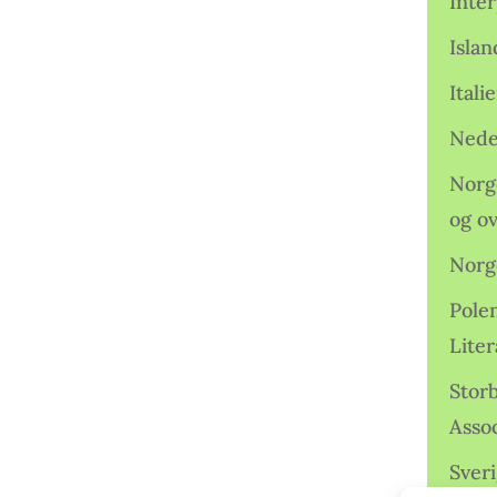
Inter
Isla
Ital
Nede
Norge
og o
Norg
Pole
Lite
Storb
Assoc
Sveri