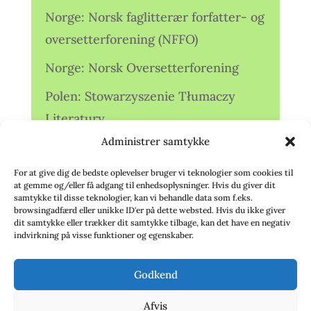
Norge: Norsk faglitterær forfatter- og
oversetterforening (NFFO)
Norge: Norsk Oversetterforening
Polen: Stowarzyszenie Tłumaczy
Literatury
Administrer samtykke
Storbritannien: Translators
Association (TA)
For at give dig de bedste oplevelser bruger vi teknologier som cookies til
at gemme og/eller få adgang til enhedsoplysninger. Hvis du giver dit
Sverige: Översättarsektionen (Ö.)
samtykke til disse teknologier, kan vi behandle data som f.eks.
browsingadfærd eller unikke ID'er på dette websted. Hvis du ikke giver
dit samtykke eller trækker dit samtykke tilbage, kan det have en negativ
Sverige: Översättarcentrum (ÖC)
indvirkning på visse funktioner og egenskaber.
Tyskland: Verbands
Godkend
deutschsprachiger Übersetzer (VdÜ)
Afvis